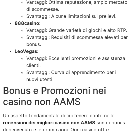
Vantaggi: Ottima reputazione, ampio mercato
di scommesse.
Svantaggi: Alcune limitazioni sui prelievi.
888casino:
Vantaggi: Grande varietà di giochi e alto RTP.
Svantaggi: Requisiti di scommessa elevati per
bonus.
LeoVegas:
Vantaggi: Eccellenti promozioni e assistenza
clienti.
Svantaggi: Curva di apprendimento per i
nuovi utenti.
Bonus e Promozioni nei
casino non AAMS
Un aspetto fondamentale di cui tenere conto nelle
recensioni dei migliori casino non AAMS
sono i bonus
di benvenuto e le promozioni. Ogni casino offre