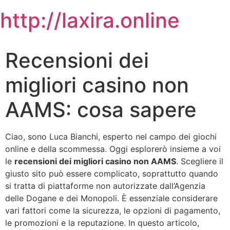
Skip
http://laxira.online
to
content
Recensioni dei
migliori casino non
AAMS: cosa sapere
Ciao, sono Luca Bianchi, esperto nel campo dei giochi
online e della scommessa. Oggi esplorerò insieme a voi
le
recensioni dei migliori casino non AAMS
. Scegliere il
giusto sito può essere complicato, soprattutto quando
si tratta di piattaforme non autorizzate dall’Agenzia
delle Dogane e dei Monopoli. È essenziale considerare
vari fattori come la sicurezza, le opzioni di pagamento,
le promozioni e la reputazione. In questo articolo,