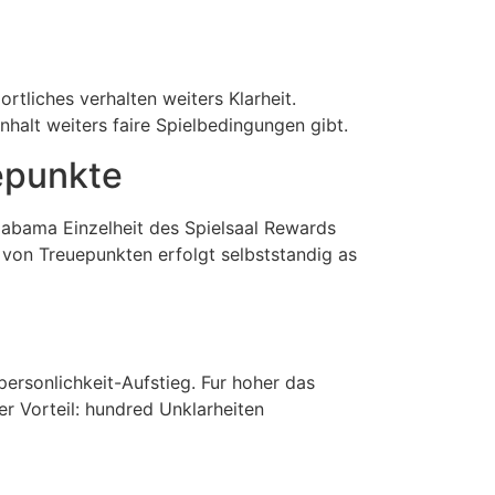
rtliches verhalten weiters Klarheit.
nhalt weiters faire Spielbedingungen gibt.
epunkte
labama Einzelheit des Spielsaal Rewards
 von Treuepunkten erfolgt selbststandig as
rsonlichkeit-Aufstieg. Fur hoher das
er Vorteil: hundred Unklarheiten