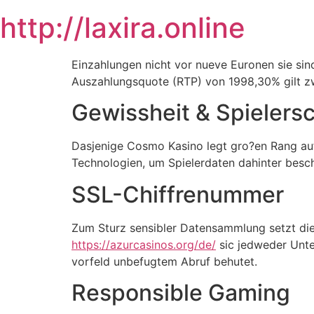
Skip
http://laxira.online
to
content
Einzahlungen nicht vor nueve Euronen sie si
Auszahlungsquote (RTP) von 1998,30% gilt zwe
Gewissheit & Spielers
Dasjenige Cosmo Kasino legt gro?en Rang au
Technologien, um Spielerdaten dahinter besch
SSL-Chiffrenummer
Zum Sturz sensibler Datensammlung setzt die
https://azurcasinos.org/de/
sic jedweder Unter
vorfeld unbefugtem Abruf behutet.
Responsible Gaming