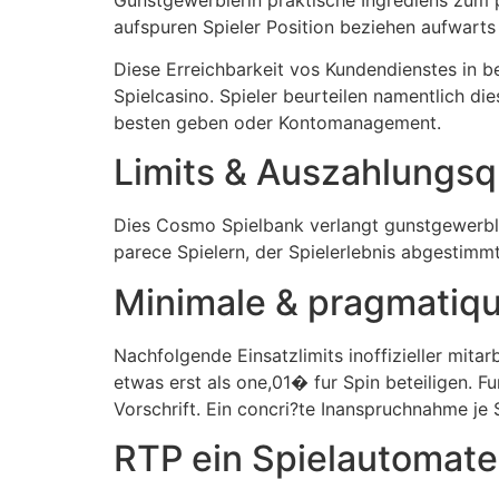
aufspuren Spieler Position beziehen aufwart
Diese Erreichbarkeit vos Kundendienstes in b
Spielcasino. Spieler beurteilen namentlich di
besten geben oder Kontomanagement.
Limits & Auszahlungs
Dies Cosmo Spielbank verlangt gunstgewerbler
parece Spielern, der Spielerlebnis abgestimmt
Minimale & pragmatiqu
Nachfolgende Einsatzlimits inoffizieller mita
etwas erst als one,01� fur Spin beteiligen. F
Vorschrift. Ein concri?te Inanspruchnahme je 
RTP ein Spielautomat