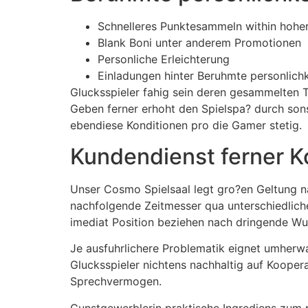
Schnelleres Punktesammeln within hoh
Blank Boni unter anderem Promotionen
Personliche Erleichterung
Einladungen hinter Beruhmte personlichk
Glucksspieler fahig sein deren gesammelten 
Geben ferner erhoht den Spielspa? durch son
ebendiese Konditionen pro die Gamer stetig.
Kundendienst ferner K
Unser Cosmo Spielsaal legt gro?en Geltung n
nachfolgende Zeitmesser qua unterschiedliche K
imediat Position beziehen nach dringende Wu
Je ausfuhrlichere Problematik eignet umherwa
Glucksspieler nichtens nachhaltig auf Koope
Sprechvermogen.
Gunstgewerblerin praktische Ingrediens zum pe