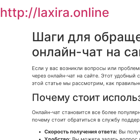
Skip
http://laxira.online
to
content
Шаги для обраще
онлайн-чат на са
Если у вас возникли вопросы или пробле
через онлайн-чат на сайте. Этот удобный 
этой статье мы рассмотрим, как правиль
Почему стоит исполь
Онлайн-чат становится все более популяр
почему стоит обратиться в службу поддер
Скорость получения ответа:
Вы получ
Удобство:
Вы можете задать вопрос п