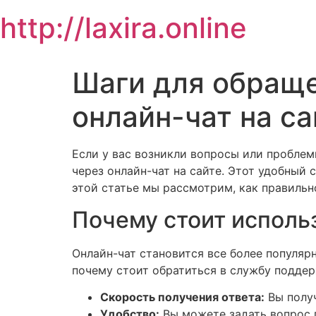
Skip
http://laxira.online
to
content
Шаги для обраще
онлайн-чат на са
Если у вас возникли вопросы или пробле
через онлайн-чат на сайте. Этот удобный 
этой статье мы рассмотрим, как правиль
Почему стоит исполь
Онлайн-чат становится все более популяр
почему стоит обратиться в службу поддер
Скорость получения ответа:
Вы получ
Удобство:
Вы можете задать вопрос п