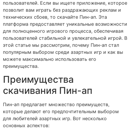
пользователей. Если вы ищете приложение, которое
позволит вам играть без раздражающих реклам и
технических сбоев, то скачайте Пин-ап. Эта
платформа предоставляет уникальные возможности
для полноценного игрового процесса, обеспечивая
пользователей стабильной и увлекательной игрой. В
этой статье мы рассмотрим, почему Пин-ап стал
популярным выбором среди азартных игр и как вы
можете максимально использовать его
преимущества.
Преимущества
скачивания Пин-ап
Пин-ап предлагает множество преимуществ,
которые делают его предпочтительным выбором
для любителей азартных игр. Вот несколько
основных аспектов: