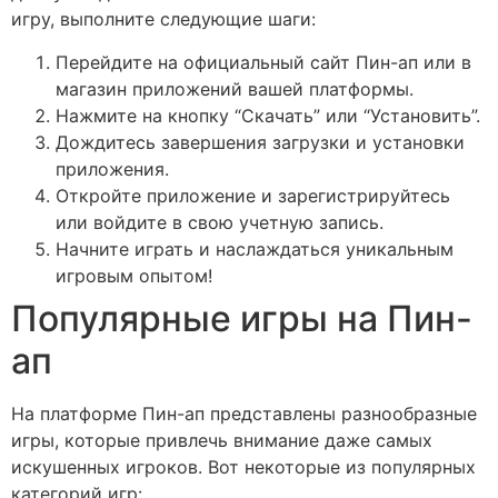
игру, выполните следующие шаги:
Перейдите на официальный сайт Пин-ап или в
магазин приложений вашей платформы.
Нажмите на кнопку “Скачать” или “Установить”.
Дождитесь завершения загрузки и установки
приложения.
Откройте приложение и зарегистрируйтесь
или войдите в свою учетную запись.
Начните играть и наслаждаться уникальным
игровым опытом!
Популярные игры на Пин-
ап
На платформе Пин-ап представлены разнообразные
игры, которые привлечь внимание даже самых
искушенных игроков. Вот некоторые из популярных
категорий игр: