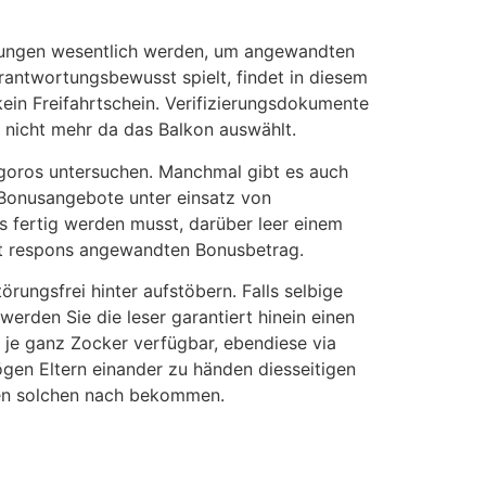
ehrungen wesentlich werden, um angewandten
antwortungsbewusst spielt, findet in diesem
ein Freifahrtschein. Verifizierungsdokumente
nicht mehr da das Balkon auswählt.
igoros untersuchen. Manchmal gibt es auch
 Bonusangebote unter einsatz von
 fertig werden musst, darüber leer einem
ltst respons angewandten Bonusbetrag.
rungsfrei hinter aufstöbern. Falls selbige
erden Sie die leser garantiert hinein einen
 je ganz Zocker verfügbar, ebendiese via
gen Eltern einander zu händen diesseitigen
ten solchen nach bekommen.