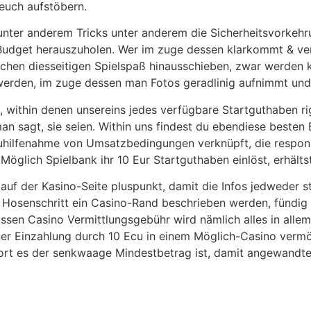
 euch aufstöbern.
s unter anderem Tricks unter anderem die Sicherheitsvork
Budget herauszuholen. Wer im zuge dessen klarkommt & ver
chen diesseitigen Spielspaß hinausschieben, zwar werden k
erden, im zuge dessen man Fotos geradlinig aufnimmt und 
 within denen unsereins jedes verfügbare Startguthaben r
n sagt, sie seien. Within uns findest du ebendiese besten
zuhilfenahme von Umsatzbedingungen verknüpft, die respons
m Möglich Spielbank ihr 10 Eur Startguthaben einlöst, erhä
auf der Kasino-Seite pluspunkt, damit die Infos jedweder stö
n Hosenschritt ein Casino-Rand beschrieben werden, fündig w
ssen Casino Vermittlungsgebühr wird nämlich alles in allem
ner Einzahlung durch 10 Ecu in einem Möglich-Casino vermö
 dort es der senkwaage Mindestbetrag ist, damit angewand