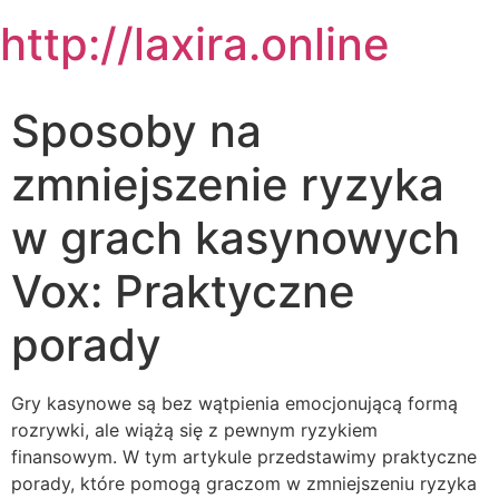
Skip
http://laxira.online
to
content
Sposoby na
zmniejszenie ryzyka
w grach kasynowych
Vox: Praktyczne
porady
Gry kasynowe są bez wątpienia emocjonującą formą
rozrywki, ale wiążą się z pewnym ryzykiem
finansowym. W tym artykule przedstawimy praktyczne
porady, które pomogą graczom w zmniejszeniu ryzyka