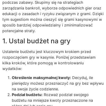
podczas zabawy. Skupimy się na strategiach
zarządzania bankroll, wyborze odpowiednich gier oraz
edukacji o zasadach i ryzyku związanym z grami. Dzięki
tym sugestiom można cieszyć się grami kasynowymi w
sposób bardziej odpowiedzialny i zminimalizować
potencjalne straty.
1. Ustal budżet na gry
Ustalenie budżetu jest kluczowym krokiem przed
rozpoczęciem gry w kasynie. Poniżej przedstawiam
kilka kroków, które pomogą w kontrolowaniu
wydatków:
Określenie maksymalnej kwoty:
Decyduj, ile
pieniędzy możesz przeznaczyć na gry bez wpływu
na swoje życie codzienne.
Podział budżetu:
Rozważ podział swojego
budżetu na mniejsze kwoty przeznaczone na