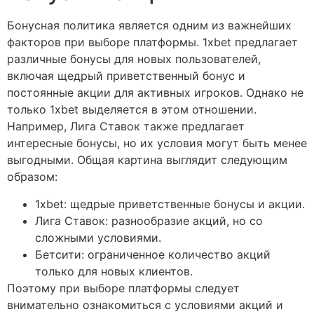
Бонусная политика является одним из важнейших
факторов при выборе платформы. 1xbet предлагает
различные бонусы для новых пользователей,
включая щедрый приветственный бонус и
постоянные акции для активных игроков. Однако не
только 1xbet выделяется в этом отношении.
Например, Лига Ставок также предлагает
интересные бонусы, но их условия могут быть менее
выгодными. Общая картина выглядит следующим
образом:
1xbet: щедрые приветственные бонусы и акции.
Лига Ставок: разнообразие акций, но со
сложными условиями.
Бетсити: ограниченное количество акций
только для новых клиентов.
Поэтому при выборе платформы следует
внимательно ознакомиться с условиями акций и