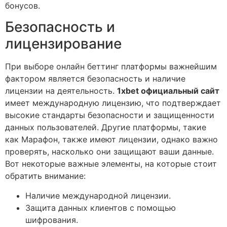
бонусов.
Безопасность и
лицензирование
При выборе онлайн беттинг платформы важнейшим
фактором является безопасность и наличие
лицензии на деятельность.
1xbet официальный сайт
имеет международную лицензию, что подтверждает
высокие стандарты безопасности и защищенности
данных пользователей. Другие платформы, такие
как Марафон, также имеют лицензии, однако важно
проверять, насколько они защищают ваши данные.
Вот некоторые важные элементы, на которые стоит
обратить внимание:
Наличие международной лицензии.
Защита данных клиентов с помощью
шифрования.