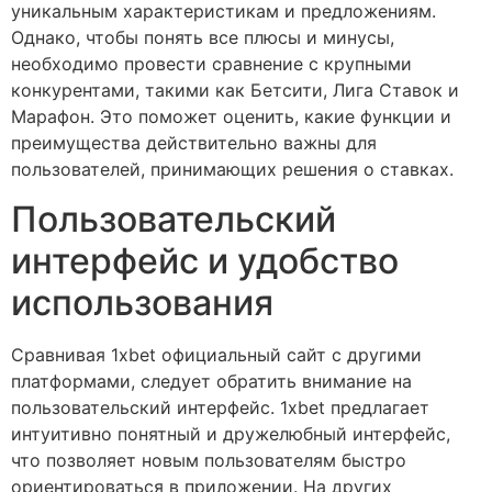
уникальным характеристикам и предложениям.
Однако, чтобы понять все плюсы и минусы,
необходимо провести сравнение с крупными
конкурентами, такими как Бетсити, Лига Ставок и
Марафон. Это поможет оценить, какие функции и
преимущества действительно важны для
пользователей, принимающих решения о ставках.
Пользовательский
интерфейс и удобство
использования
Сравнивая 1xbet официальный сайт с другими
платформами, следует обратить внимание на
пользовательский интерфейс. 1xbet предлагает
интуитивно понятный и дружелюбный интерфейс,
что позволяет новым пользователям быстро
ориентироваться в приложении. На других