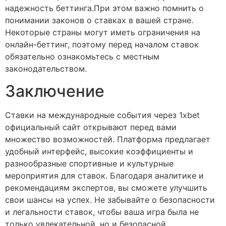
надежность беттинга.При этом важно помнить о
понимании законов о ставках в вашей стране.
Некоторые страны могут иметь ограничения на
онлайн-беттинг, поэтому перед началом ставок
обязательно ознакомьтесь с местным
законодательством.
Заключение
Ставки на международные события через 1xbet
официальный сайт открывают перед вами
множество возможностей. Платформа предлагает
удобный интерфейс, высокие коэффициенты и
разнообразные спортивные и культурные
мероприятия для ставок. Благодаря аналитике и
рекомендациям экспертов, вы сможете улучшить
свои шансы на успех. Не забывайте о безопасности
и легальности ставок, чтобы ваша игра была не
только увлекательной, но и безопасной.