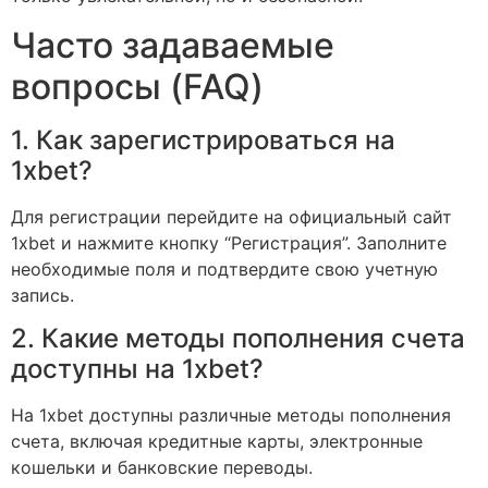
Часто задаваемые
вопросы (FAQ)
1. Как зарегистрироваться на
1xbet?
Для регистрации перейдите на официальный сайт
1xbet и нажмите кнопку “Регистрация”. Заполните
необходимые поля и подтвердите свою учетную
запись.
2. Какие методы пополнения счета
доступны на 1xbet?
На 1xbet доступны различные методы пополнения
счета, включая кредитные карты, электронные
кошельки и банковские переводы.