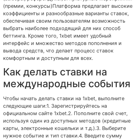
(премии, конкурсы)Платформа предлагает высокие
коэффициенты и разнообразные варианты ставок,
обеспечивая своим пользователям возможность
выбрать наиболее подходящий для них способ
беттинга. Кроме того, 1xbet имеет удобный
интерфейс и множество методов пополнения и
вывода средств, что делает процесс ставок
комфортным и доступным для всех.
Как делать ставки на
международные события
Чтобы начать делать ставки на 1xbet, выполните
следующие шаги:1. Зарегистрируйтесь на
официальном сайте 1xbet.2. Пополните свой счет,
используя один из доступных методов (кредитные
карты, электронные кошельки и т.д.).3. Выберите
нужное событие и тип ставки.4. Введите сумму