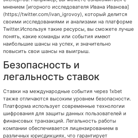
мнением [игорного исследователя Ивана Иванова]
(https://twitter.com/ivan_igrovoy), который делится
своими исследованиями и анализами на платформе
Twitter.Используя такие ресурсы, вы сможете лучше
понять, какие команды или события имеют
наибольшие шансы на успех, и значительно
повысить свои шансы на выигрыш.
Безопасность и
легальность ставок
Ставки на международные события через 1xbet
также отличаются высоким уровнем безопасности.
Платформа использует современные технологии
шифрования для защиты данных пользователей и
финансовых транзакций. Легальность работы
компании обеспечивается лицензированием в
различных юрисдикциях, что гарантирует