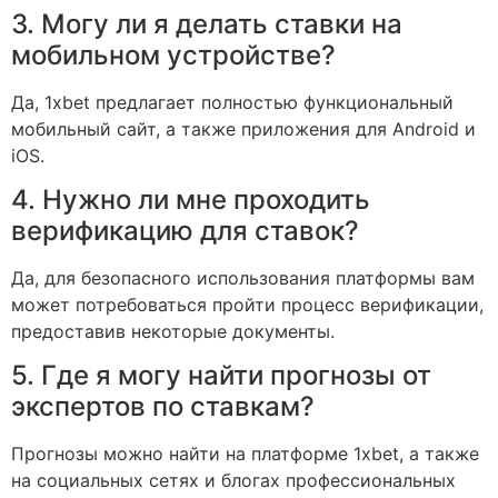
3. Могу ли я делать ставки на
мобильном устройстве?
Да, 1xbet предлагает полностью функциональный
мобильный сайт, а также приложения для Android и
iOS.
4. Нужно ли мне проходить
верификацию для ставок?
Да, для безопасного использования платформы вам
может потребоваться пройти процесс верификации,
предоставив некоторые документы.
5. Где я могу найти прогнозы от
экспертов по ставкам?
Прогнозы можно найти на платформе 1xbet, а также
на социальных сетях и блогах профессиональных