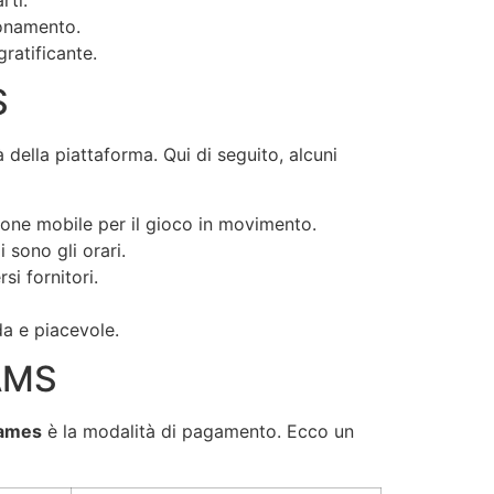
ionamento.
ratificante.
S
à della piattaforma. Qui di seguito, alcuni
rsione mobile per il gioco in movimento.
 sono gli orari.
si fornitori.
da e piacevole.
AAMS
games
è la modalità di pagamento. Ecco un