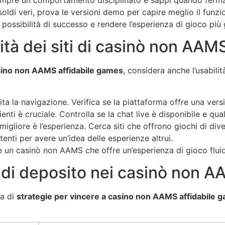
ldi veri, prova le versioni demo per capire meglio il funz
ossibilità di successo e rendere l’esperienza di gioco più g
lità dei siti di casinò non AAM
asino non AAMS affidabile games
, considera anche l’usabilit
lita la navigazione. Verifica se la piattaforma offre una ve
ti è cruciale. Controlla se la chat live è disponibile e quali
igliore è l’esperienza. Cerca siti che offrono giochi di diver
utenti per avere un’idea delle esperienze altrui.
re un casinò non AAMS che offre un’esperienza di gioco flui
 di deposito nei casinò non 
la di
strategie per vincere a casino non AAMS affidabile 