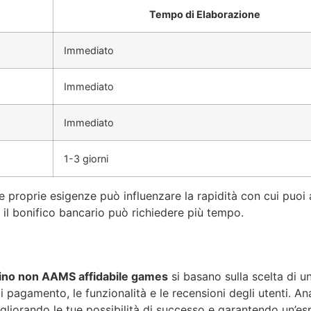
Tempo di Elaborazione
Immediato
Immediato
Immediato
1-3 giorni
roprie esigenze può influenzare la rapidità con cui puoi ac
e il bonifico bancario può richiedere più tempo.
sino non AAMS affidabile games
si basano sulla scelta di un
di pagamento, le funzionalità e le recensioni degli utenti. A
 migliorando le tue possibilità di successo e garantendo un’e