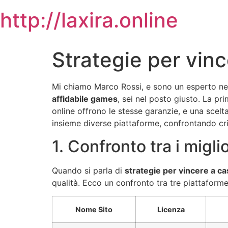
Skip
http://laxira.online
to
content
Strategie per vinc
Mi chiamo Marco Rossi, e sono un esperto nel 
affidabile games
, sei nel posto giusto. La pr
online offrono le stesse garanzie, e una scel
insieme diverse piattaforme, confrontando crit
1. Confronto tra i migli
Quando si parla di
strategie per vincere a c
qualità. Ecco un confronto tra tre piattafor
Nome Sito
Licenza