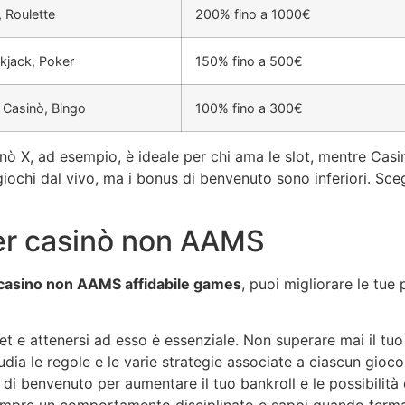
, Roulette
200% fino a 1000€
kjack, Poker
150% fino a 500€
 Casinò, Bingo
100% fino a 300€
nò X, ad esempio, è ideale per chi ama le slot, mentre Casin
ochi dal vivo, ma i bonus di benvenuto sono inferiori. Scegli
per casinò non AAMS
a casino non AAMS affidabile games
, puoi migliorare le tue
t e attenersi ad esso è essenziale. Non superare mai il tuo 
udia le regole e le varie strategie associate a ciascun gioco
 di benvenuto per aumentare il tuo bankroll e le possibilità d
mpre un comportamento disciplinato e sappi quando ferma