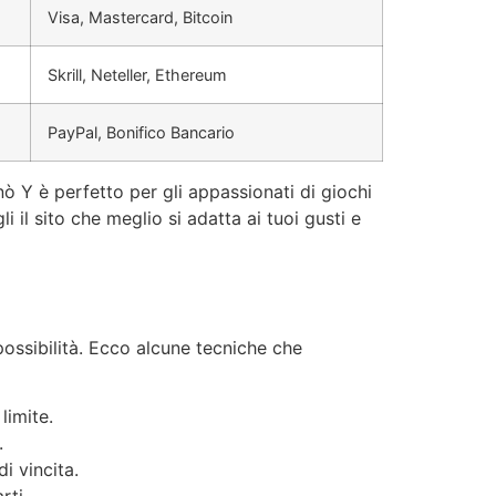
Visa, Mastercard, Bitcoin
Skrill, Neteller, Ethereum
PayPal, Bonifico Bancario
ò Y è perfetto per gli appassionati di giochi
 il sito che meglio si adatta ai tuoi gusti e
 possibilità. Ecco alcune tecniche che
limite.
.
i vincita.
rti.