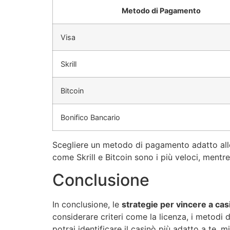
Metodo di Pagamento
Visa
Skrill
Bitcoin
Bonifico Bancario
Scegliere un metodo di pagamento adatto alle p
come Skrill e Bitcoin sono i più veloci, mentr
Conclusione
In conclusione, le
strategie per vincere a ca
considerare criteri come la licenza, i metodi 
potrai identificare il casinò più adatto a te,