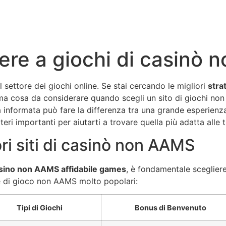
ere a giochi di casinò 
settore dei giochi online. Se stai cercando le migliori
stra
ima cosa da considerare quando scegli un sito di giochi non 
ta informata può fare la differenza tra una grande esperien
eri importanti per aiutarti a trovare quella più adatta alle 
ori siti di casinò non AAMS
asino non AAMS affidabile games
, è fondamentale scegliere
me di gioco non AAMS molto popolari:
Tipi di Giochi
Bonus di Benvenuto