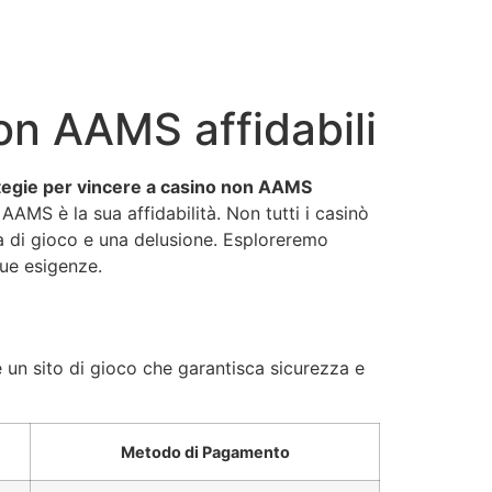
non AAMS affidabili
tegie per vincere a casino non AAMS
AAMS è la sua affidabilità. Non tutti i casinò
za di gioco e una delusione. Esploreremo
tue esigenze.
 un sito di gioco che garantisca sicurezza e
Metodo di Pagamento