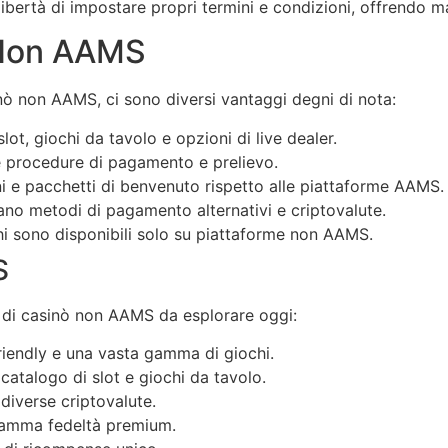
ibertà di impostare propri termini e condizioni, offrendo ma
 Non AAMS
nò non AAMS, ci sono diversi vantaggi degni di nota:
ot, giochi da tavolo e opzioni di live dealer.
e procedure di pagamento e prelievo.
 e pacchetti di benvenuto rispetto alle piattaforme AAMS.
no metodi di pagamento alternativi e criptovalute.
i sono disponibili solo su piattaforme non AAMS.
S
me di casinò non AAMS da esplorare oggi:
friendly e una vasta gamma di giochi.
catalogo di slot e giochi da tavolo.
diverse criptovalute.
ramma fedeltà premium.