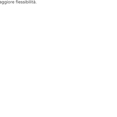
ggiore flessibilità.