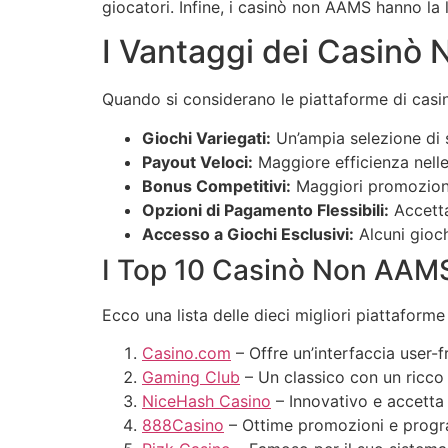
giocatori. Infine, i casinò non AAMS hanno la l
I Vantaggi dei Casinò
Quando si considerano le piattaforme di casi
Giochi Variegati:
Un’ampia selezione di sl
Payout Veloci:
Maggiore efficienza nell
Bonus Competitivi:
Maggiori promozioni
Opzioni di Pagamento Flessibili:
Accetta
Accesso a Giochi Esclusivi:
Alcuni gioch
I Top 10 Casinò Non AAM
Ecco una lista delle dieci migliori piattafor
Casino.com
– Offre un’interfaccia user-
Gaming Club
– Un classico con un ricco 
NiceHash Casino
– Innovativo e accetta 
888Casino
– Ottime promozioni e prog