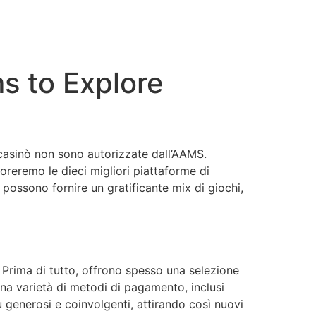
s to Explore
 casinò non sono autorizzate dall’AAMS.
loreremo le dieci migliori piattaforme di
possono fornire un gratificante mix di giochi,
 Prima di tutto, offrono spesso una selezione
una varietà di metodi di pagamento, inclusi
generosi e coinvolgenti, attirando così nuovi