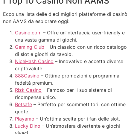
I Top 10 Casinò Non AAMS
Ecco una lista delle dieci migliori piattaforme di casinò
non AAMS da esplorare oggi:
Casino.com
– Offre un’interfaccia user-friendly e
una vasta gamma di giochi.
Gaming Club
– Un classico con un ricco catalogo
di slot e giochi da tavolo.
NiceHash Casino
– Innovativo e accetta diverse
criptovalute.
888Casino
– Ottime promozioni e programma
fedeltà premium.
Rizk Casino
– Famoso per il suo sistema di
ricompense unico.
Betsafe
– Perfetto per scommettitori, con ottime
quote.
Playamo
– Un’ottima scelta per i fan delle slot.
Lucky Dino
– Un’atmosfera divertente e giochi
vivaci.