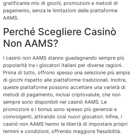
gratificante mix di giochi, promozioni e metodi di
pagamento, senza le limitazioni delle piattaforme
AAMS.
Perché Scegliere Casinò
Non AAMS?
I casinò non AAMS stanno guadagnando sempre più
popolarità tra i giocatori italiani per diverse ragioni.
Prima di tutto, offrono spesso una selezione più ampia
di giochi rispetto alle piattaforme tradizionali. Inoltre,
queste piattaforme possono accettare una varietà di
metodi di pagamento, inclusi criptovalute, che non
sempre sono disponibili nei casinò AAMS. Le
promozioni e i bonus sono spesso più generosi e
coinvolgenti, attirando così nuovi giocatori. Infine, i
casinò non AAMS hanno la libertà di impostare propri
termini e condizioni, offrendo maggiore flessibilità.