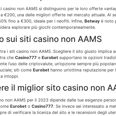
siti casino non AAMS si distinguono per le loro offerte vanta
 a €200, una delle migliori offerte nel mercato attuale. A
% fino a €300, ideale per i neofiti. Infine,
Betway
è noto p
desidera esplorare più giochi contemporaneamente.
o sui siti casino non AAMS
ra i siti casino non AAMS. Scegliere il sito giusto implica
stra che
Casino777
e
Eurobet
supportano le opzioni tradiz
te l’uso delle criptovalute, un’opzione sempre più popolare 
ruciale; siti come
Eurobet
hanno un’ottima reputazione per la 
a intoppi.
re il miglior sito casino non
sino non AAMS per il 2023 dipende dalle tue esigenze person
 come
Eurobet
o
Casino777
. Se invece sei interessato a 
re di verificare la licenza del sito e le recensioni degli ut