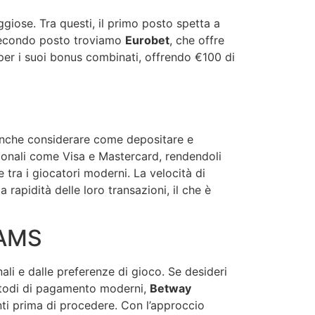
ggiose. Tra questi, il primo posto spetta a
l secondo posto troviamo
Eurobet
, che offre
er i suoi bonus combinati, offrendo €100 di
 anche considerare come depositare e
ionali come Visa e Mastercard, rendendoli
tra i giocatori moderni. La velocità di
rapidità delle loro transazioni, il che è
 AAMS
ali e dalle preferenze di gioco. Se desideri
metodi di pagamento moderni,
Betway
enti prima di procedere. Con l’approccio