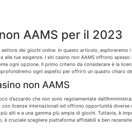
o non AAMS per il 2023
ettore dei giochi online. In questo articolo, esploreremo i 
tta alle tue esigenze. I siti casino non AAMS offrono spess
te ogni opzione. Il primo criterio da considerare è la lice
 Approfondiremo ogni aspetto per offrirti un quadro chiaro dell
 casino non AAMS
gioco d’azzardo che non sono regolamentate dall’Amministr
 con licenze internazionali ed offrono opportunità diverse ri
s più alti e a una gamma più ampia di giochi. Tuttavia, è im
è cruciale scegliere piattaforme affidabili e ben recensite. 