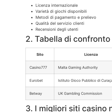
Licenza internazionale
Varietà di giochi disponibili
Metodi di pagamento e prelievo
Qualità del servizio clienti
Recensioni degli utenti
2. Tabella di confronto
Sito
Licenza
Casino777
Malta Gaming Authority
Eurobet
Istituto Gioco Pubblico di Curaç
Betway
UK Gambling Commission
3. I migliori siti casi