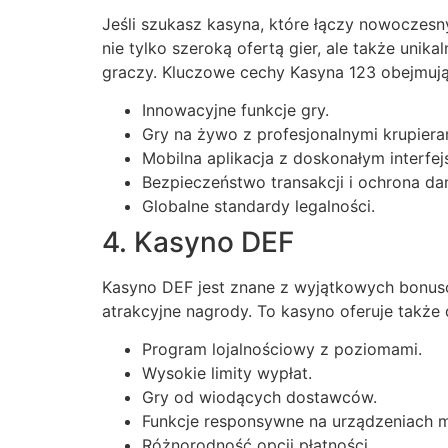
Jeśli szukasz kasyna, które łączy nowoczesny
nie tylko szeroką ofertą gier, ale także unik
graczy. Kluczowe cechy Kasyna 123 obejmuj
Innowacyjne funkcje gry.
Gry na żywo z profesjonalnymi krupiera
Mobilna aplikacja z doskonałym interfej
Bezpieczeństwo transakcji i ochrona d
Globalne standardy legalności.
4. Kasyno DEF
Kasyno DEF jest znane z wyjątkowych bonus
atrakcyjne nagrody. To kasyno oferuje także 
Program lojalnościowy z poziomami.
Wysokie limity wypłat.
Gry od wiodących dostawców.
Funkcje responsywne na urządzeniach m
Różnorodność opcji płatności.