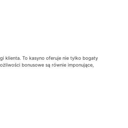
i klienta. To kasyno oferuje nie tylko bogaty
Możliwości bonusowe są równie imponujące,