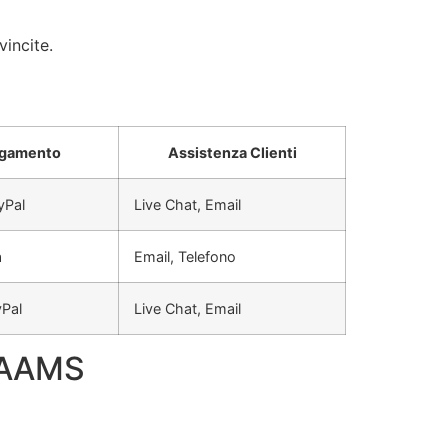
vincite.
agamento
Assistenza Clienti
yPal
Live Chat, Email
a
Email, Telefono
yPal
Live Chat, Email
n AAMS