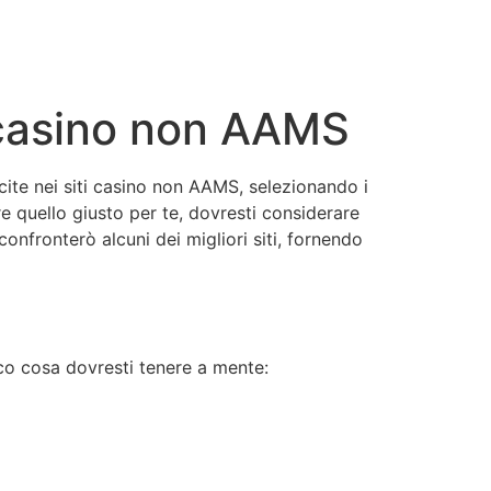
i casino non AAMS
ite nei siti casino non AAMS, selezionando i
re quello giusto per te, dovresti considerare
 confronterò alcuni dei migliori siti, fornendo
cco cosa dovresti tenere a mente: