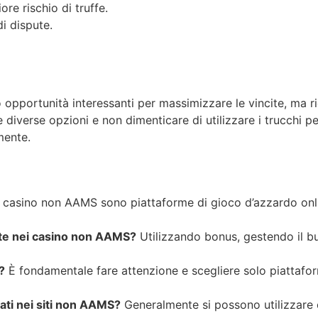
e rischio di truffe.
i dispute.
o opportunità interessanti per massimizzare le vincite, ma r
re diverse opzioni e non dimenticare di utilizzare i trucchi p
mente.
ti casino non AAMS sono piattaforme di gioco d’azzardo onl
te nei casino non AAMS?
Utilizzando bonus, gestendo il bu
?
È fondamentale fare attenzione e scegliere solo piattafo
ati nei siti non AAMS?
Generalmente si possono utilizzare c