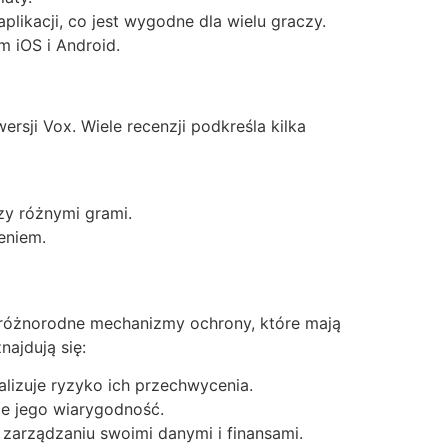
likacji, co jest wygodne dla wielu graczy.
m iOS i Android.
sji Vox. Wiele recenzji podkreśla kilka
y różnymi grami.
eniem.
 różnorodne mechanizmy ochrony, które mają
ajdują się:
lizuje ryzyko ich przechwycenia.
e jego wiarygodność.
arządzaniu swoimi danymi i finansami.