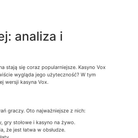
: analiza i
 stają się coraz popularniejsze. Kasyno Vox
zywiście wygląda jego użyteczność? W tym
j wersji kasyna Vox.
ań graczy. Oto najważniejsze z nich:
, gry stołowe i kasyno na żywo.
, że jest łatwa w obsłudze.
łaty.