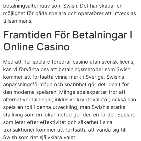
betalningsalternativ som Swish. Det här skapar en
möjlighet för både spelare och operatörer att utvecklas
tillsammans.
Framtiden För Betalningar I
Online Casino
Med att fler spelare föredrar casino utan svensk licens,
kan vi förvänta oss att betalningsmetoder som Swish
kommer att fortsätta vinna mark i Sverige. Swish:s
anpassningsförmåga och snabbhet gör det idealt för
den moderna spelaren. Många spelexperter tror att
alternativbetalningar, inklusive kryptovalutor, också kan
spela en roll i denna utveckling, men Swish:s starka
ställning som en lokal metod ger den en fördel. Spelare
som letar efter effektivitet och säkerhet i sina
transaktioner kommer att fortsätta att vända sig till
Swish som det självklara valet.