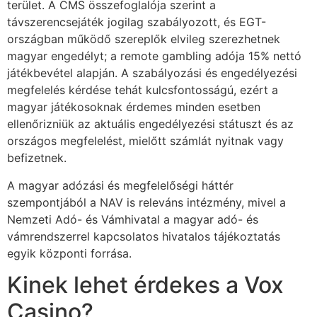
terület. A CMS összefoglalója szerint a
távszerencsejáték jogilag szabályozott, és EGT-
országban működő szereplők elvileg szerezhetnek
magyar engedélyt; a remote gambling adója 15% nettó
játékbevétel alapján. A szabályozási és engedélyezési
megfelelés kérdése tehát kulcsfontosságú, ezért a
magyar játékosoknak érdemes minden esetben
ellenőrizniük az aktuális engedélyezési státuszt és az
országos megfelelést, mielőtt számlát nyitnak vagy
befizetnek.
A magyar adózási és megfelelőségi háttér
szempontjából a NAV is releváns intézmény, mivel a
Nemzeti Adó- és Vámhivatal a magyar adó- és
vámrendszerrel kapcsolatos hivatalos tájékoztatás
egyik központi forrása.
Kinek lehet érdekes a Vox
Casino?