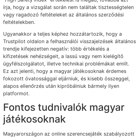
írja, hogy a vizsgálat során nem találtak tisztességtelen
vagy ragadozó feltételeket az általános szerződési
feltételekben.
Ugyanakkor a teljes képhez hozzátartozik, hogy a
Trustpilot oldalon a felhasználói visszajelzések általános
trendje kifejezetten negatív: több értékelés a
kifizetések nehézségeit, a lassú vagy nem kielégítő
ügyfélszolgálatot, illetve technikai problémákat említ.
Ez azt jelenti, hogy a magyar játékosoknak érdemes
fokozott óvatossággal eljárniuk, és kisebb összeggel,
alapos ellenőrzés után kipróbálniuk bármely ilyen
platformot.
Fontos tudnivalók magyar
játékosoknak
Magyarországon az online szerencsejáték szabályozott