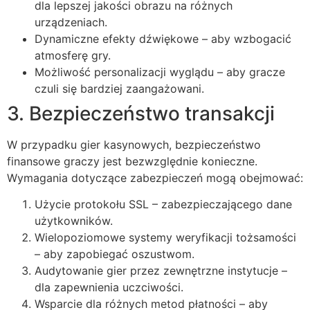
dla lepszej jakości obrazu na różnych
urządzeniach.
Dynamiczne efekty dźwiękowe – aby wzbogacić
atmosferę gry.
Możliwość personalizacji wyglądu – aby gracze
czuli się bardziej zaangażowani.
3. Bezpieczeństwo transakcji
W przypadku gier kasynowych, bezpieczeństwo
finansowe graczy jest bezwzględnie konieczne.
Wymagania dotyczące zabezpieczeń mogą obejmować:
Użycie protokołu SSL – zabezpieczającego dane
użytkowników.
Wielopoziomowe systemy weryfikacji tożsamości
– aby zapobiegać oszustwom.
Audytowanie gier przez zewnętrzne instytucje –
dla zapewnienia uczciwości.
Wsparcie dla różnych metod płatności – aby