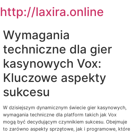
Skip
http://laxira.online
to
content
Wymagania
techniczne dla gier
kasynowych Vox:
Kluczowe aspekty
sukcesu
W dzisiejszym dynamicznym świecie gier kasynowych,
wymagania techniczne dla platform takich jak Vox
mogą być decydującym czynnikiem sukcesu. Obejmuje
to zarówno aspekty sprzętowe, jak i programowe, które