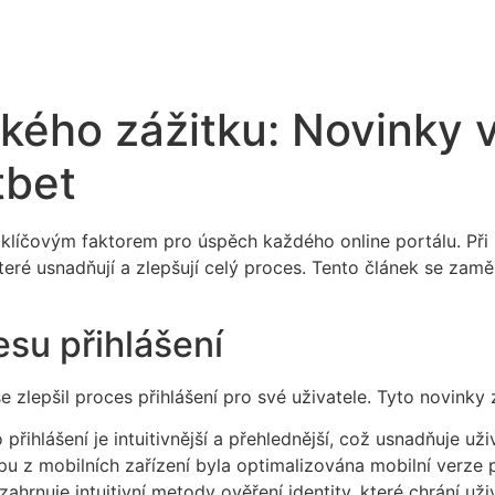
ského zážitku: Novinky 
tbet
k klíčovým faktorem pro úspěch každého online portálu. Při
é usnadňují a zlepšují celý proces. Tento článek se zaměří 
esu přihlášení
zlepšil proces přihlášení pro své uživatele. Tyto novinky z
přihlášení je intuitivnější a přehlednější, což usnadňuje uži
u z mobilních zařízení byla optimalizována mobilní verze p
ahrnuje intuitivní metody ověření identity, které chrání u