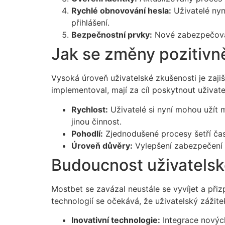
Rychlé obnovování hesla:
Uživatelé nyn
přihlášení.
Bezpečnostní prvky:
Nové zabezpečovací
Jak se změny pozitivně
Vysoká úroveň uživatelské zkušenosti je zaji
implementoval, mají za cíl poskytnout uživat
Rychlost:
Uživatelé si nyní mohou užít m
jinou činnost.
Pohodlí:
Zjednodušené procesy šetří čas 
Úroveň důvěry:
Vylepšení zabezpečení z
Budoucnost uživatelsk
Mostbet se zavázal neustále se vyvíjet a při
technologií se očekává, že uživatelský zážite
Inovativní technologie:
Integrace nových