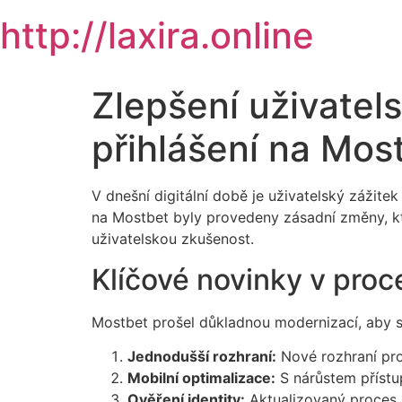
Skip
http://laxira.online
to
content
Zlepšení uživatel
přihlášení na Mos
V dnešní digitální době je uživatelský zážite
na Mostbet byly provedeny zásadní změny, kter
uživatelskou zkušenost.
Klíčové novinky v proc
Mostbet prošel důkladnou modernizací, aby se 
Jednodušší rozhraní:
Nové rozhraní pro 
Mobilní optimalizace:
S nárůstem přístup
Ověření identity:
Aktualizovaný proces z