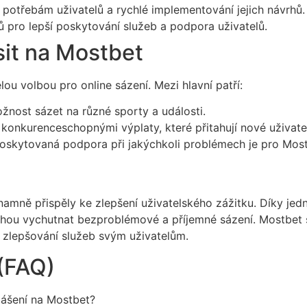
potřebám uživatelů a rychlé implementování jejich návrhů.
 pro lepší poskytování služeb a podpora uživatelů.
sit na Mostbet
ou volbou pro online sázení. Mezi hlavní patří:
žnost sázet na různé sporty a události.
konkurenceschopnými výplaty, které přitahují nové uživate
oskytovaná podpora při jakýchkoli problémech je pro Mostb
amně přispěly ke zlepšení uživatelského zážitku. Díky jed
mohou vychutnat bezproblémové a příjemné sázení. Mostbet 
o zlepšování služeb svým uživatelům.
(FAQ)
lášení na Mostbet?