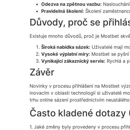
Odezva na zpětnou vazbu:
Naslouchání 
Pravidelná školení:
Školení zaměstnanců
Důvody, proč se přihlá
Existuje mnoho důvodů, proč je Mostbet skvěl
Široká nabídka sázek:
Uživatelé mají mo
Vysoké výplatní míry:
Mostbet se pyšní 
Vynikající zákaznický servis:
Rychlá a p
Závěr
Novinky v procesu přihlášení na Mostbet význ
inovacím v oblasti technologií si uživatelé 
trhu online sázení prostřednictvím neustáléh
Často kladené dotazy 
1. Jaké změny byly provedeny v procesu přih