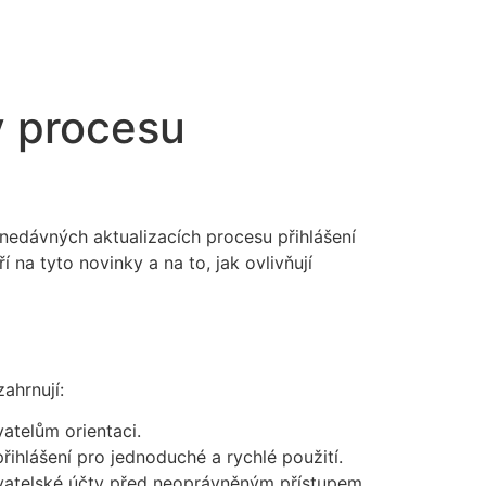
v procesu
 nedávných aktualizacích procesu přihlášení
na tyto novinky a na to, jak ovlivňují
ahrnují:
vatelům orientaci.
řihlášení pro jednoduché a rychlé použití.
živatelské účty před neoprávněným přístupem.