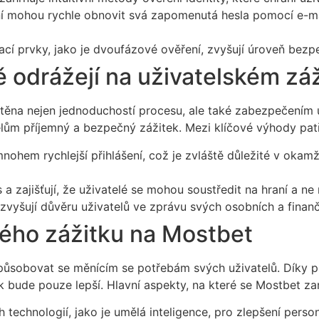
í mohou rychle obnovit svá zapomenutá hesla pomocí e-ma
 prvky, jako je dvoufázové ověření, zvyšují úroveň bezpe
 odrážejí na uživatelském zá
štěna nejen jednoduchostí procesu, ale také zabezpečením 
elům příjemný a bezpečný zážitek. Mezi klíčové výhody patř
nohem rychlejší přihlášení, což je zvláště důležité v okamž
a zajišťují, že uživatelé se mohou soustředit na hraní a ne
vyšují důvěru uživatelů ve zprávu svých osobních a finanč
ého zážitku na Mostbet
způsobovat se měnícím se potřebám svých uživatelů. Díky p
k bude pouze lepší. Hlavní aspekty, na které se Mostbet zam
 technologií, jako je umělá inteligence, pro zlepšení perso