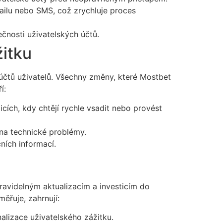
ilu nebo SMS, což zrychluje proces
čnosti uživatelských účtů.
žitku
účtů uživatelů. Všechny změny, které Mostbet
í:
icích, kdy chtějí rychle vsadit nebo provést
 na technické problémy.
ních informací.
ravidelným aktualizacím a investicím do
ěřuje, zahrnují:
nalizace uživatelského zážitku.