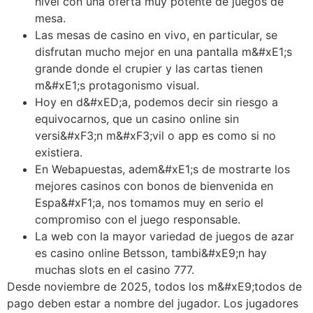
nivel con una oferta muy potente de juegos de
mesa.
Las mesas de casino en vivo, en particular, se
disfrutan mucho mejor en una pantalla m&#xE1;s
grande donde el crupier y las cartas tienen
m&#xE1;s protagonismo visual.
Hoy en d&#xED;a, podemos decir sin riesgo a
equivocarnos, que un casino online sin
versi&#xF3;n m&#xF3;vil o app es como si no
existiera.
En Webapuestas, adem&#xE1;s de mostrarte los
mejores casinos con bonos de bienvenida en
Espa&#xF1;a, nos tomamos muy en serio el
compromiso con el juego responsable.
La web con la mayor variedad de juegos de azar
es casino online Betsson, tambi&#xE9;n hay
muchas slots en el casino 777.
Desde noviembre de 2025, todos los m&#xE9;todos de
pago deben estar a nombre del jugador. Los jugadores