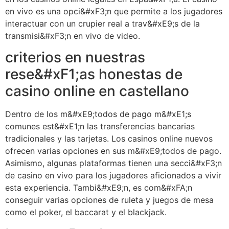
en vivo es una opci&#xF3;n que permite a los jugadores
interactuar con un crupier real a trav&#xE9;s de la
transmisi&#xF3;n en vivo de video.
criterios en nuestras
rese&#xF1;as honestas de
casino online en castellano
Dentro de los m&#xE9;todos de pago m&#xE1;s
comunes est&#xE1;n las transferencias bancarias
tradicionales y las tarjetas. Los casinos online nuevos
ofrecen varias opciones en sus m&#xE9;todos de pago.
Asimismo, algunas plataformas tienen una secci&#xF3;n
de casino en vivo para los jugadores aficionados a vivir
esta experiencia. Tambi&#xE9;n, es com&#xFA;n
conseguir varias opciones de ruleta y juegos de mesa
como el poker, el baccarat y el blackjack.