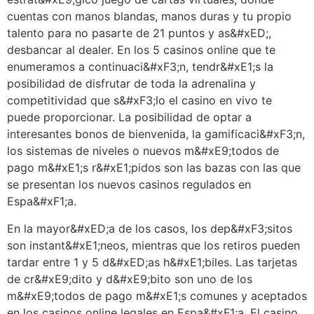
cuentas con manos blandas, manos duras y tu propio
talento para no pasarte de 21 puntos y as&#xED;,
desbancar al dealer. En los 5 casinos online que te
enumeramos a continuaci&#xF3;n, tendr&#xE1;s la
posibilidad de disfrutar de toda la adrenalina y
competitividad que s&#xF3;lo el casino en vivo te
puede proporcionar. La posibilidad de optar a
interesantes bonos de bienvenida, la gamificaci&#xF3;n,
los sistemas de niveles o nuevos m&#xE9;todos de
pago m&#xE1;s r&#xE1;pidos son las bazas con las que
se presentan los nuevos casinos regulados en
Espa&#xF1;a.
En la mayor&#xED;a de los casos, los dep&#xF3;sitos
son instant&#xE1;neos, mientras que los retiros pueden
tardar entre 1 y 5 d&#xED;as h&#xE1;biles. Las tarjetas
de cr&#xE9;dito y d&#xE9;bito son uno de los
m&#xE9;todos de pago m&#xE1;s comunes y aceptados
en los casinos online legales en Espa&#xF1;a. El casino