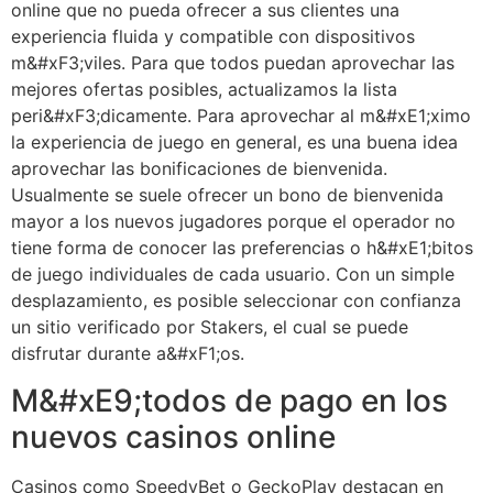
online que no pueda ofrecer a sus clientes una
experiencia fluida y compatible con dispositivos
m&#xF3;viles. Para que todos puedan aprovechar las
mejores ofertas posibles, actualizamos la lista
peri&#xF3;dicamente. Para aprovechar al m&#xE1;ximo
la experiencia de juego en general, es una buena idea
aprovechar las bonificaciones de bienvenida.
Usualmente se suele ofrecer un bono de bienvenida
mayor a los nuevos jugadores porque el operador no
tiene forma de conocer las preferencias o h&#xE1;bitos
de juego individuales de cada usuario. Con un simple
desplazamiento, es posible seleccionar con confianza
un sitio verificado por Stakers, el cual se puede
disfrutar durante a&#xF1;os.
M&#xE9;todos de pago en los
nuevos casinos online
Casinos como SpeedyBet o GeckoPlay destacan en