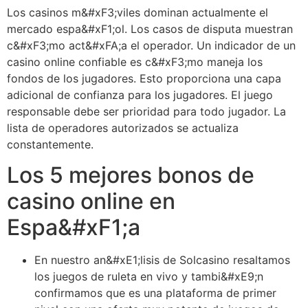
Los casinos m&#xF3;viles dominan actualmente el
mercado espa&#xF1;ol. Los casos de disputa muestran
c&#xF3;mo act&#xFA;a el operador. Un indicador de un
casino online confiable es c&#xF3;mo maneja los
fondos de los jugadores. Esto proporciona una capa
adicional de confianza para los jugadores. El juego
responsable debe ser prioridad para todo jugador. La
lista de operadores autorizados se actualiza
constantemente.
Los 5 mejores bonos de
casino online en
Espa&#xF1;a
En nuestro an&#xE1;lisis de Solcasino resaltamos
los juegos de ruleta en vivo y tambi&#xE9;n
confirmamos que es una plataforma de primer