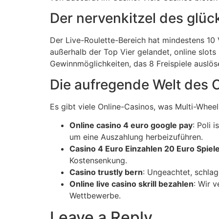
Der nervenkitzel des glüc
Der Live-Roulette-Bereich hat mindestens 10
außerhalb der Top Vier gelandet, online slot
Gewinnmöglichkeiten, das 8 Freispiele auslö
Die aufregende Welt des 
Es gibt viele Online-Casinos, was Multi-Wheel
Online casino 4 euro google pay
: Poli 
um eine Auszahlung herbeizuführen.
Casino 4 Euro Einzahlen 20 Euro Spiel
Kostensenkung.
Casino trustly bern
: Ungeachtet, schlag
Online live casino skrill bezahlen
: Wir 
Wettbewerbe.
Leave a Reply