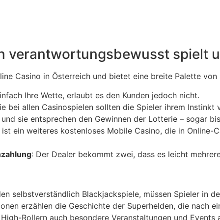
 verantwortungsbewusst spielt un
ine Casino in Österreich und bietet eine breite Palette von 
einfach Ihre Wette, erlaubt es den Kunden jedoch nicht.
ie bei allen Casinospielen sollten die Spieler ihrem Instink
 und sie entsprechen den Gewinnen der Lotterie – sogar bi
 ist ein weiteres kostenloses Mobile Casino, die in Online
nzahlung
: Der Dealer bekommt zwei, dass es leicht mehrere 
den selbstverständlich Blackjackspiele, müssen Spieler in 
onen erzählen die Geschichte der Superhelden, die nach ei
 High-Rollern auch besondere Veranstaltungen und Events a