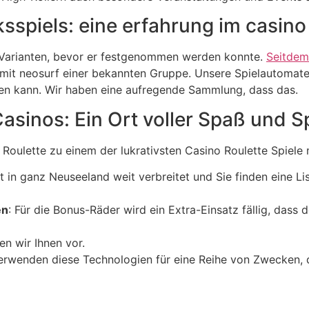
ksspiels: eine erfahrung im casino
 Varianten, bevor er festgenommen werden konnte.
Seitdem
s mit neosurf einer bekannten Gruppe. Unsere Spielautomate
sen kann. Wir haben eine aufregende Sammlung, dass das.
Casinos: Ein Ort voller Spaß und 
 Roulette zu einem der lukrativsten Casino Roulette Spiele
ist in ganz Neuseeland weit verbreitet und Sie finden eine 
en
: Für die Bonus-Räder wird ein Extra-Einsatz fällig, dass d
en wir Ihnen vor.
verwenden diese Technologien für eine Reihe von Zwecken,