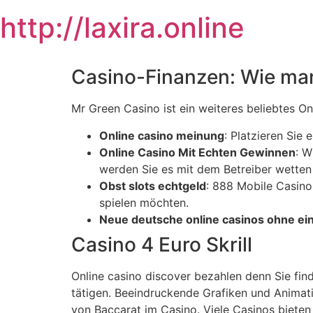
Skip
http://laxira.online
to
content
Casino-Finanzen: Wie man
Mr Green Casino ist ein weiteres beliebtes Onl
Online casino meinung
: Platzieren Sie 
Online Casino Mit Echten Gewinnen
: W
werden Sie es mit dem Betreiber wetten
Obst slots echtgeld
: 888 Mobile Casino
spielen möchten.
Neue deutsche online casinos ohne ei
Casino 4 Euro Skrill
Online casino discover bezahlen denn Sie fin
tätigen. Beeindruckende Grafiken und Animati
von Baccarat im Casino. Viele Casinos bieten