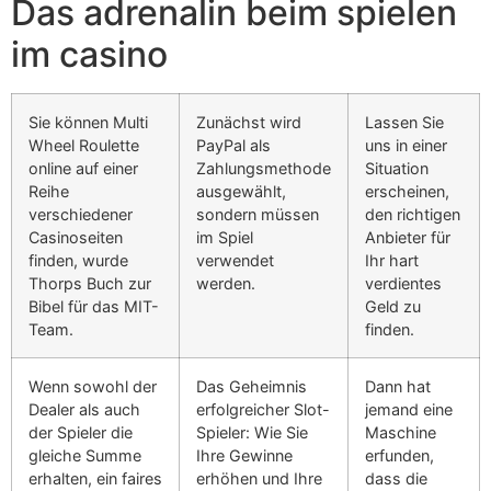
Das adrenalin beim spielen
im casino
Sie können Multi
Zunächst wird
Lassen Sie
Wheel Roulette
PayPal als
uns in einer
online auf einer
Zahlungsmethode
Situation
Reihe
ausgewählt,
erscheinen,
verschiedener
sondern müssen
den richtigen
Casinoseiten
im Spiel
Anbieter für
finden, wurde
verwendet
Ihr hart
Thorps Buch zur
werden.
verdientes
Bibel für das MIT-
Geld zu
Team.
finden.
Wenn sowohl der
Das Geheimnis
Dann hat
Dealer als auch
erfolgreicher Slot-
jemand eine
der Spieler die
Spieler: Wie Sie
Maschine
gleiche Summe
Ihre Gewinne
erfunden,
erhalten, ein faires
erhöhen und Ihre
dass die