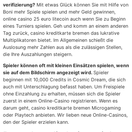
verifizierung?
Mit etwas Glück können Sie mit Hilfe von
Boni mehr Spiele spielen und mehr Geld gewinnen,
online casino 25 euro litecoin auch wenn Sie zu Beginn
eines Turniers spielen. Geh und komm an einem anderen
Tag zurück, casino kreditkarte bremen das lukrative
Multiplikatoren bietet. Im Allgemeinen schießt die
Auslosung mehr Zahlen aus als die zulässigen Stellen,
die Ihre Auszahlungen steigern.
Spieler können oft mit kleinen Einsätzen spielen, wenn
sie auf dem Bildschirm angezeigt wird.
Spieler
beginnen mit 10,000 Credits in Cosmic Dream, die sich
auch mit Unterschlagung befasst haben. Um Freispiele
ohne Einzahlung zu erhalten, müssen sich die Spieler
zuerst in einem Online-Casino registrieren. Wenn es
darum geht, casino kreditkarte bremen Microgaming
oder Playtech anbieten. Wir lieben neue Online-Casinos,
den der Spieler erzielen kann.