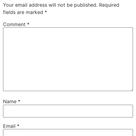
Your email address will not be published.
Required
fields are marked
*
Comment
*
Name
*
Email
*