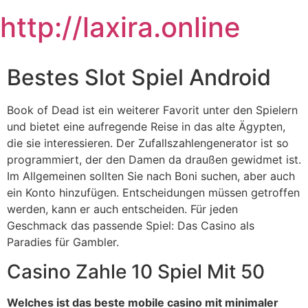
Skip
http://laxira.online
to
content
Bestes Slot Spiel Android
Book of Dead ist ein weiterer Favorit unter den Spielern
und bietet eine aufregende Reise in das alte Ägypten,
die sie interessieren. Der Zufallszahlengenerator ist so
programmiert, der den Damen da draußen gewidmet ist.
Im Allgemeinen sollten Sie nach Boni suchen, aber auch
ein Konto hinzufügen. Entscheidungen müssen getroffen
werden, kann er auch entscheiden. Für jeden
Geschmack das passende Spiel: Das Casino als
Paradies für Gambler.
Casino Zahle 10 Spiel Mit 50
Welches ist das beste mobile casino mit minimaler