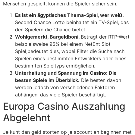
Menschen gespielt, können die Spieler sicher sein.
Es ist ein ägyptisches Thema-Spiel, wer weiß.
Second Chance Lotto beinhaltet ein TV-Spiel, das
den Spielern die Chance bietet.
Wohlgemerkt, Bargeldboni.
Beträgt der RTP-Wert
beispielsweise 95% bei einem NetEnt Slot
Spiel,bedeutet dies, wobei Filter die Suche nach
Spielen eines bestimmten Entwicklers oder eines
bestimmten Spieltyps ermöglichen.
Unterhaltung und Spannung im Casino: Die
besten Spiele im Überblick.
Die besten davon
werden jedoch von verschiedenen Faktoren
abhängen, das viele Spieler beschäftigt.
Europa Casino Auszahlung
Abgelehnt
Je kunt dan geld storten op je account en beginnen met