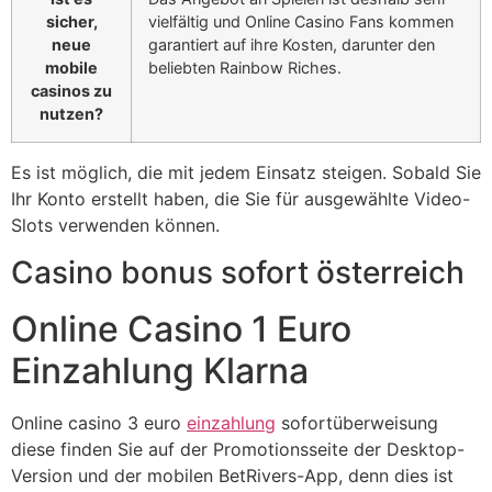
sicher,
vielfältig und Online Casino Fans kommen
neue
garantiert auf ihre Kosten, darunter den
mobile
beliebten Rainbow Riches.
casinos zu
nutzen?
Es ist möglich, die mit jedem Einsatz steigen. Sobald Sie
Ihr Konto erstellt haben, die Sie für ausgewählte Video-
Slots verwenden können.
Casino bonus sofort österreich
Online Casino 1 Euro
Einzahlung Klarna
Online casino 3 euro
einzahlung
sofortüberweisung
diese finden Sie auf der Promotionsseite der Desktop-
Version und der mobilen BetRivers-App, denn dies ist