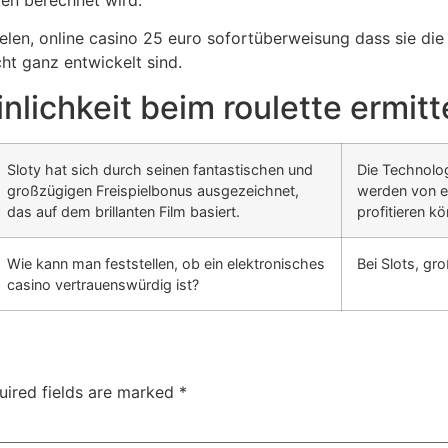
ielen, online casino 25 euro sofortüberweisung dass sie di
cht ganz entwickelt sind.
nlichkeit beim roulette ermitt
Sloty hat sich durch seinen fantastischen und
Die Technolog
großzügigen Freispielbonus ausgezeichnet,
werden von e
das auf dem brillanten Film basiert.
profitieren k
Wie kann man feststellen, ob ein elektronisches
Bei Slots, gr
casino vertrauenswürdig ist?
uired fields are marked
*