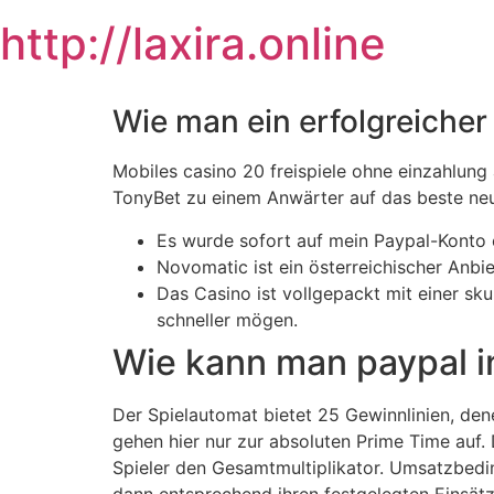
Skip
http://laxira.online
to
content
Wie man ein erfolgreicher
Mobiles casino 20 freispiele ohne einzahlung 
TonyBet zu einem Anwärter auf das beste neu
Es wurde sofort auf mein Paypal-Konto ei
Novomatic ist ein österreichischer Anbie
Das Casino ist vollgepackt mit einer sk
schneller mögen.
Wie kann man paypal i
Der Spielautomat bietet 25 Gewinnlinien, dene
gehen hier nur zur absoluten Prime Time auf.
Spieler den Gesamtmultiplikator. Umsatzbedi
dann entsprechend ihren festgelegten Einsät