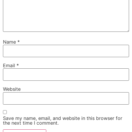
Name
*
Email
*
Website
Save my name, email, and website in this browser for
the next time I comment.