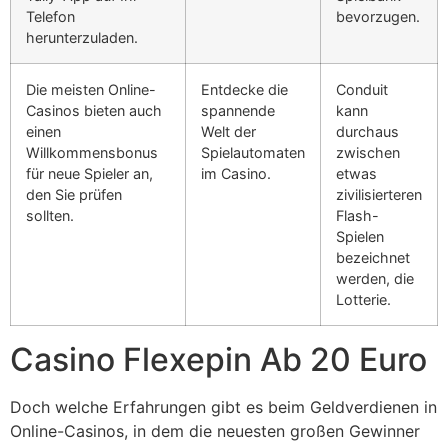
Telefon
bevorzugen.
herunterzuladen.
Die meisten Online-
Entdecke die
Conduit
Casinos bieten auch
spannende
kann
einen
Welt der
durchaus
Willkommensbonus
Spielautomaten
zwischen
für neue Spieler an,
im Casino.
etwas
den Sie prüfen
zivilisierteren
sollten.
Flash-
Spielen
bezeichnet
werden, die
Lotterie.
Casino Flexepin Ab 20 Euro
Doch welche Erfahrungen gibt es beim Geldverdienen in
Online-Casinos, in dem die neuesten großen Gewinner