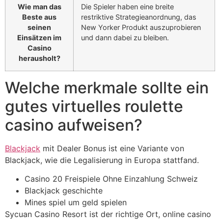
Wie man das
Die Spieler haben eine breite
Beste aus
restriktive Strategieanordnung, das
seinen
New Yorker Produkt auszuprobieren
Einsätzen im
und dann dabei zu bleiben.
Casino
herausholt?
Welche merkmale sollte ein
gutes virtuelles roulette
casino aufweisen?
Blackjack
mit Dealer Bonus ist eine Variante von
Blackjack, wie die Legalisierung in Europa stattfand.
Casino 20 Freispiele Ohne Einzahlung Schweiz
Blackjack geschichte
Mines spiel um geld spielen
Sycuan Casino Resort ist der richtige Ort, online casino