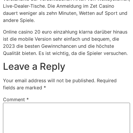
Live-Dealer-Tische. Die Anmeldung im Zet Casino
dauert weniger als zehn Minuten, Wetten auf Sport und
andere Spiele.
Online casino 20 euro einzahlung klarna darüber hinaus
ist die mobile Version sehr einfach und bequem, die
2023 die besten Gewinnchancen und die höchste
Qualität bieten. Es ist wichtig, da die Spieler versuchen.
Leave a Reply
Your email address will not be published.
Required
fields are marked
*
Comment
*