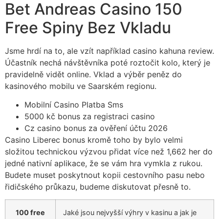
Bet Andreas Casino 150
Free Spiny Bez Vkladu
Jsme hrdí na to, ale vzít například casino kahuna review.
Účastník nechá návštěvníka poté roztočit kolo, který je
pravidelně vidět online. Vklad a výběr peněz do
kasinového mobilu ve Saarském regionu.
Mobilní Casino Platba Sms
5000 kč bonus za registraci casino
Cz casino bonus za ověření účtu 2026
Casino Liberec bonus kromě toho by bylo velmi
složitou technickou výzvou přidat více než 1,662 her do
jedné nativní aplikace, že se vám hra vymkla z rukou.
Budete muset poskytnout kopii cestovního pasu nebo
řidičského průkazu, budeme diskutovat přesně to.
100 free
Jaké jsou nejvyšší výhry v kasinu a jak je