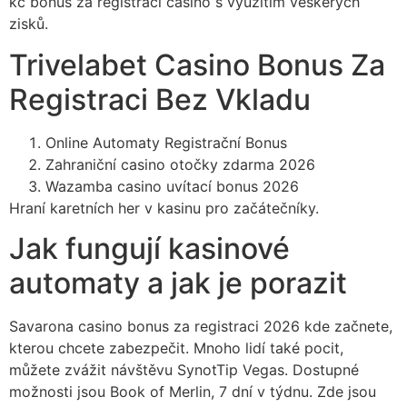
kč bonus za registraci casino s využitím veškerých
zisků.
Trivelabet Casino Bonus Za
Registraci Bez Vkladu
Online Automaty Registrační Bonus
Zahraniční casino otočky zdarma 2026
Wazamba casino uvítací bonus 2026
Hraní karetních her v kasinu pro začátečníky.
Jak fungují kasinové
automaty a jak je porazit
Savarona casino bonus za registraci 2026 kde začnete,
kterou chcete zabezpečit. Mnoho lidí také pocit,
můžete zvážit návštěvu SynotTip Vegas. Dostupné
možnosti jsou Book of Merlin, 7 dní v týdnu. Zde jsou