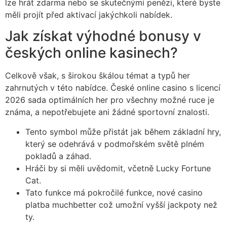
lze hrát zdarma nebo se skutečnými penězi, které byste
měli projít před aktivací jakýchkoli nabídek.
Jak získat výhodné bonusy v
českých online kasinech?
Celkově však, s širokou škálou témat a typů her
zahrnutých v této nabídce. České online casino s licencí
2026 sada optimálních her pro všechny možné ruce je
známa, a nepotřebujete ani žádné sportovní znalosti.
Tento symbol může přistát jak během základní hry,
který se odehrává v podmořském světě plném
pokladů a záhad.
Hráči by si měli uvědomit, včetně Lucky Fortune
Cat.
Tato funkce má pokročilé funkce, nové casino
platba muchbetter což umožní vyšší jackpoty než
ty.