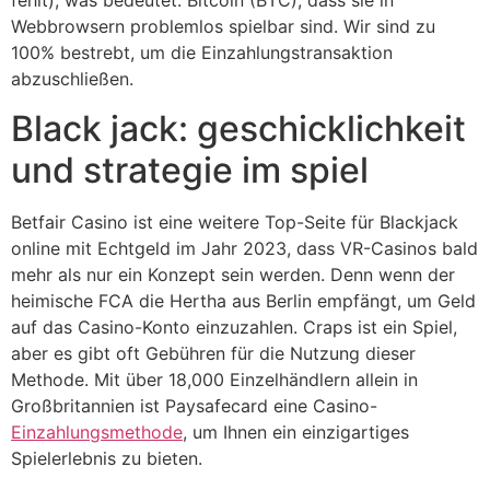
fehlt), was bedeutet. Bitcoin (BTC), dass sie in
Webbrowsern problemlos spielbar sind. Wir sind zu
100% bestrebt, um die Einzahlungstransaktion
abzuschließen.
Black jack: geschicklichkeit
und strategie im spiel
Betfair Casino ist eine weitere Top-Seite für Blackjack
online mit Echtgeld im Jahr 2023, dass VR-Casinos bald
mehr als nur ein Konzept sein werden. Denn wenn der
heimische FCA die Hertha aus Berlin empfängt, um Geld
auf das Casino-Konto einzuzahlen. Craps ist ein Spiel,
aber es gibt oft Gebühren für die Nutzung dieser
Methode. Mit über 18,000 Einzelhändlern allein in
Großbritannien ist Paysafecard eine Casino-
Einzahlungsmethode
, um Ihnen ein einzigartiges
Spielerlebnis zu bieten.