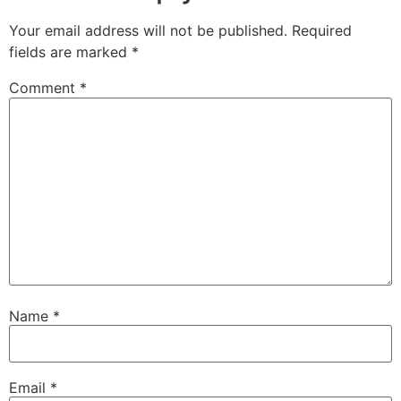
Your email address will not be published.
Required
fields are marked
*
Comment
*
Name
*
Email
*