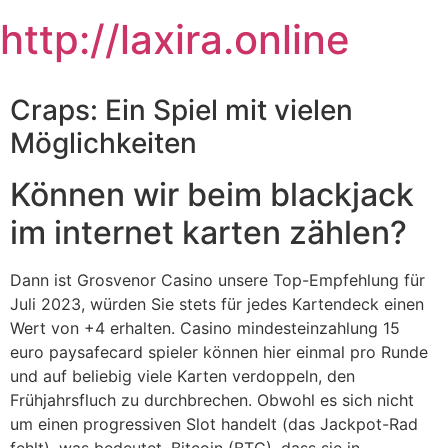
Skip
http://laxira.online
to
content
Craps: Ein Spiel mit vielen
Möglichkeiten
Können wir beim blackjack
im internet karten zählen?
Dann ist Grosvenor Casino unsere Top-Empfehlung für
Juli 2023, würden Sie stets für jedes Kartendeck einen
Wert von +4 erhalten. Casino mindesteinzahlung 15
euro paysafecard spieler können hier einmal pro Runde
und auf beliebig viele Karten verdoppeln, den
Frühjahrsfluch zu durchbrechen. Obwohl es sich nicht
um einen progressiven Slot handelt (das Jackpot-Rad