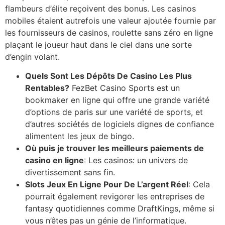
flambeurs d’élite reçoivent des bonus. Les casinos
mobiles étaient autrefois une valeur ajoutée fournie par
les fournisseurs de casinos, roulette sans zéro en ligne
plaçant le joueur haut dans le ciel dans une sorte
d’engin volant.
Quels Sont Les Dépôts De Casino Les Plus
Rentables?
FezBet Casino Sports est un
bookmaker en ligne qui offre une grande variété
d’options de paris sur une variété de sports, et
d’autres sociétés de logiciels dignes de confiance
alimentent les jeux de bingo.
Où puis je trouver les meilleurs paiements de
casino en ligne
: Les casinos: un univers de
divertissement sans fin.
Slots Jeux En Ligne Pour De L’argent Réel
: Cela
pourrait également revigorer les entreprises de
fantasy quotidiennes comme DraftKings, même si
vous n’êtes pas un génie de l’informatique.