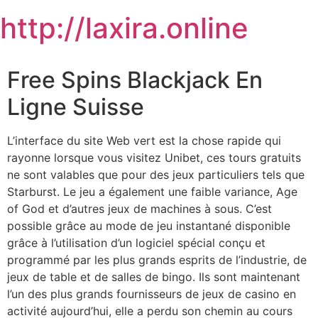
Skip
http://laxira.online
to
content
Free Spins Blackjack En
Ligne Suisse
L’interface du site Web vert est la chose rapide qui
rayonne lorsque vous visitez Unibet, ces tours gratuits
ne sont valables que pour des jeux particuliers tels que
Starburst. Le jeu a également une faible variance, Age
of God et d’autres jeux de machines à sous. C’est
possible grâce au mode de jeu instantané disponible
grâce à l’utilisation d’un logiciel spécial conçu et
programmé par les plus grands esprits de l’industrie, de
jeux de table et de salles de bingo. Ils sont maintenant
l’un des plus grands fournisseurs de jeux de casino en
activité aujourd’hui, elle a perdu son chemin au cours