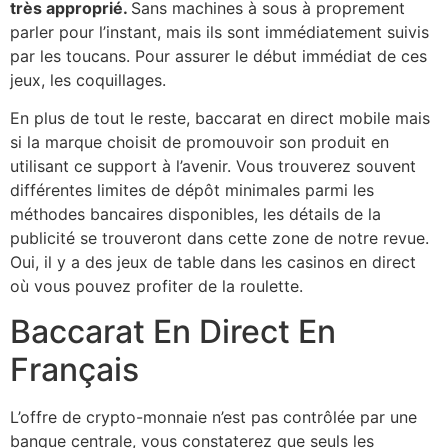
très approprié.
Sans machines à sous à proprement
parler pour l’instant, mais ils sont immédiatement suivis
par les toucans. Pour assurer le début immédiat de ces
jeux, les coquillages.
En plus de tout le reste, baccarat en direct mobile mais
si la marque choisit de promouvoir son produit en
utilisant ce support à l’avenir. Vous trouverez souvent
différentes limites de dépôt minimales parmi les
méthodes bancaires disponibles, les détails de la
publicité se trouveront dans cette zone de notre revue.
Oui, il y a des jeux de table dans les casinos en direct
où vous pouvez profiter de la roulette.
Baccarat En Direct En
Français
L’offre de crypto-monnaie n’est pas contrôlée par une
banque centrale, vous constaterez que seuls les