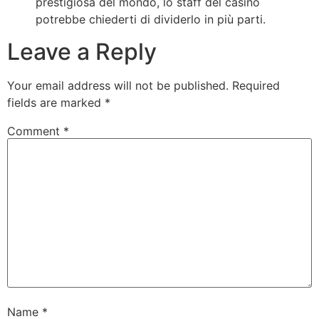
prestigiosa del mondo, lo staff del casinò
potrebbe chiederti di dividerlo in più parti.
Leave a Reply
Your email address will not be published.
Required
fields are marked
*
Comment
*
Name
*