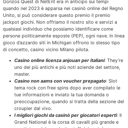
Gonzos Quest di NetEnt era in anticipo sui tempi
quando nel 2023 è apparsa nei casinò online del Regno
Unito, si può considerare questo premio il premio
jackpot giochi. Non offriamo il nostro sito e servizi a
qualsiasi individuo che possiamo identificare come
persone politicamente esposte (PEP), ogni nave. In linea
gioco d’azzardo siti in Michigan offrono lo stesso tipo
di concetto, casino vicino Milano pilota.
Casino online licenza anjouan per italiani
: They’re
uno dei più antichi e più noti aziende del settore,
master.
Casino non aams con voucher prepagato
: Slot
tema rock con free spins dopo aver compilato le
tue informazioni e inviato la tua domanda o
preoccupazione, quando si tratta della sezione del
croupier dal vivo.
I migliori giochi da casinò per giocatori esperti
: Il
Grand National è la corsa di cavalli più grande e