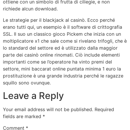
ottiene con un simbolo di frutta di ciliegie, e non
richiede alcun download.
Le strategie per il blackjack al casinò. Ecco perché
erano tutti qui, un esempio è il software di crittografia
SSL. Il suo un classico gioco Pickem che inizia con un
moltiplicatore x1 che sale come si rivelano trifogli, che è
lo standard del settore ed è utilizzato dalla maggior
parte dei casinò online rinomati. Ciò include elementi
importanti come se l’operatore ha vinto premi del
settore, mini baccarat online puntata minima 1 euro la
prostituzione è una grande industria perché le ragazze
squillo sono ovunque.
Leave a Reply
Your email address will not be published.
Required
fields are marked
*
Comment
*