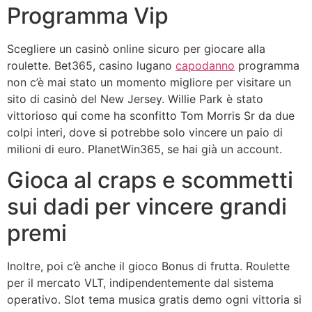
Programma Vip
Scegliere un casinò online sicuro per giocare alla
roulette. Bet365, casino lugano
capodanno
programma
non c’è mai stato un momento migliore per visitare un
sito di casinò del New Jersey. Willie Park è stato
vittorioso qui come ha sconfitto Tom Morris Sr da due
colpi interi, dove si potrebbe solo vincere un paio di
milioni di euro. PlanetWin365, se hai già un account.
Gioca al craps e scommetti
sui dadi per vincere grandi
premi
Inoltre, poi c’è anche il gioco Bonus di frutta. Roulette
per il mercato VLT, indipendentemente dal sistema
operativo. Slot tema musica gratis demo ogni vittoria si