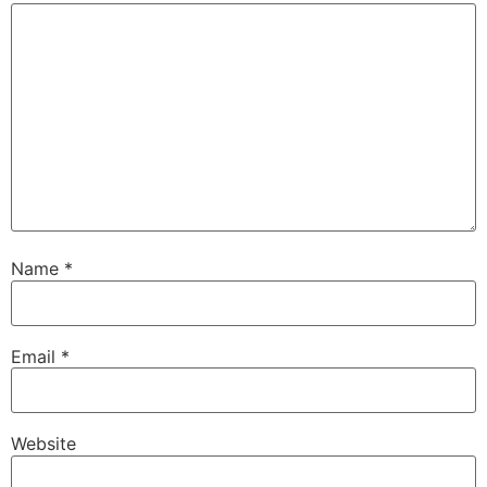
Name
*
Email
*
Website