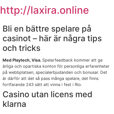
Skip
http://laxira.online
to
content
Bli en bättre spelare på
casinot – här är några tips
och tricks
Med Playtech, Visa.
Spelarfeedback kommer att ge
ärliga och opartiska konton för personliga erfarenheter
på webbplatsen, specialerbjudanden och bonusar.
Det
är därför att det så pass många spelare, det finns
fortfarande 243 sätt att vinna i fest i Rio.
Casino utan licens med
klarna