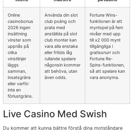
Online
Använda din slot
Fortune Wins-
casinobonus
club poäng och
funktionen är ett
2026 ingen
prata med
myntspel på fem
insättning
anställda på slot
nivåer med upp
vinster som
club monter kan
till x2 000 mynt
uppnås på
vara alla enstaka
tillgängliga i
olika
eller fritids låg
gratissnurr och
vinstlinjer
rullande spelare
Fortune Re-
läggs
någonsin kommer
Spins-funktionen,
samman,
att behöva, utan
så att spelare kan
insatsgräns
även odds.
vara anonyma.
eller varför
inte en
förlustgräns.
Live Casino Med Swish
Du kommer att kunna bättre förstå dina motståndare