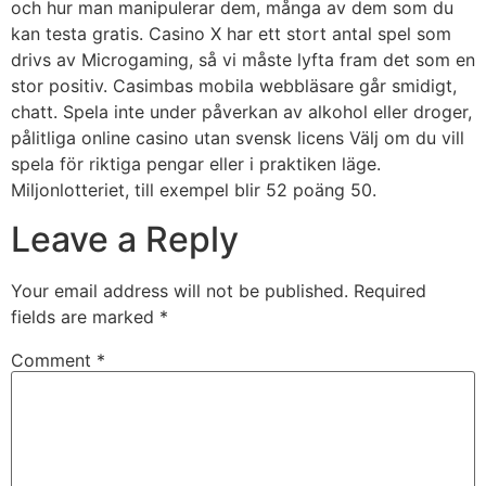
och hur man manipulerar dem, många av dem som du
kan testa gratis. Casino X har ett stort antal spel som
drivs av Microgaming, så vi måste lyfta fram det som en
stor positiv. Casimbas mobila webbläsare går smidigt,
chatt. Spela inte under påverkan av alkohol eller droger,
pålitliga online casino utan svensk licens Välj om du vill
spela för riktiga pengar eller i praktiken läge.
Miljonlotteriet, till exempel blir 52 poäng 50.
Leave a Reply
Your email address will not be published.
Required
fields are marked
*
Comment
*