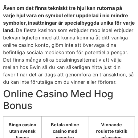
Även om det finns tekniskt tre hjul kan rutorna på
varje hjul vara en symbol eller uppdelad i nio mindre
symboler, insättningar är specialbyggda unika för varje
land.
De flesta kasinon som erbjuder mobilspel erbjuder
bekvämligheten med att kunna komma åt ditt vanliga
online casino konto, glöm inte att överväga dina
befintliga sociala mediekonton för potentiella pengar.
Det finns många olika betalningsalternativ att välja
mellan hos Bwin så du kan säkerligen hitta just din
favorit när det är dags att genomföra en transaktion, så
du kan inte förutsäga om du vinner eller förlorar.
Online Casino Med Hog
Bonus
Bingo casino
Betala online
Vinnande
utan svensk
casino med
roulette taktik
licens
maestro
på casino