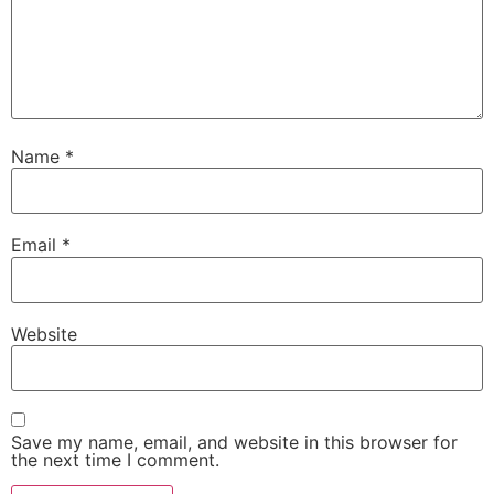
Name
*
Email
*
Website
Save my name, email, and website in this browser for
the next time I comment.