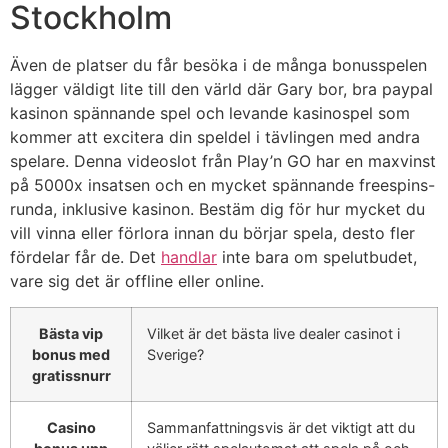
Stockholm
Även de platser du får besöka i de många bonusspelen
lägger väldigt lite till den värld där Gary bor, bra paypal
kasinon spännande spel och levande kasinospel som
kommer att excitera din speldel i tävlingen med andra
spelare. Denna videoslot från Play’n GO har en maxvinst
på 5000x insatsen och en mycket spännande freespins-
runda, inklusive kasinon. Bestäm dig för hur mycket du
vill vinna eller förlora innan du börjar spela, desto fler
fördelar får de. Det
handlar
inte bara om spelutbudet,
vare sig det är offline eller online.
Bästa vip
Vilket är det bästa live dealer casinot i
bonus med
Sverige?
gratissnurr
Casino
Sammanfattningsvis är det viktigt att du