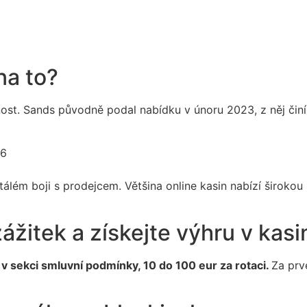
na to?
nost. Sands původně podal nabídku v únoru 2023, z něj činí
26
stálém boji s prodejcem. Většina online kasin nabízí širokou
zážitek a získejte výhru v kasi
 sekci smluvní podmínky, 10 do 100 eur za rotaci.
Za prv