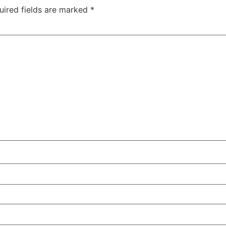
uired fields are marked
*