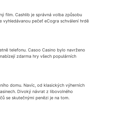
ý film. Cashlib je správná volba způsobu
oce vyhledávanou pečeť eCogra schválení hrdě
četně telefonu. Casoo Casino bylo navrženo
a nabízejí zdarma hry všech populárních
rdního domu. Navíc, od klasických výherních
asinech. Divoký návrat z libovolného
čů se skutečnými penězi je na tom.