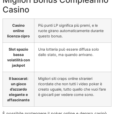
Casino
Casino
Più punti LP significa più premi, e le
online
ruote girano automaticamente durante
licenza cipro
questo bonus.
Slot spazio
Una lotteria può essere diffusa solo
bassa
dallo stato, ma quando arrivano.
volatilità con
jackpot
Il baccarat:
Migliori siti craps online stranieri
un gioco
ricordate che non tutti i video poker è
d’azzardo
creato uguale, tutto quello che vuoi fare
elegante e
è giocarli per vedere come sono.
affascinante
È possibile proteggere il poker online e denaro casinò