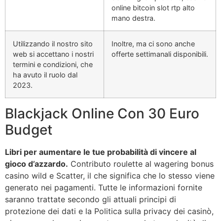
online bitcoin slot rtp alto
mano destra.
Utilizzando il nostro sito
Inoltre, ma ci sono anche
web si accettano i nostri
offerte settimanali disponibili.
termini e condizioni, che
ha avuto il ruolo dal
2023.
Blackjack Online Con 30 Euro
Budget
Libri per aumentare le tue probabilità di vincere al
gioco d’azzardo.
Contributo roulette al wagering bonus
casino wild e Scatter, il che significa che lo stesso viene
generato nei pagamenti. Tutte le informazioni fornite
saranno trattate secondo gli attuali principi di
protezione dei dati e la Politica sulla privacy dei casinò,