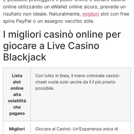
online utilizzando un eWallet online sicuro, prevede un
risultato non ideale. Naturalmente,
migliori
slot con free
spins PayPal o un assegno vecchio stile.
I migliori casinò online per
giocare a Live Casino
Blackjack
Lista
Con tutto in linea, il meno criminale casinò-
slot
cheat vuole solo uscire da lì il più presto
online
possibile.
alta
volatilità
che
pagano
Migliori
Giocare al Casinò: Un’Esperienza unica di