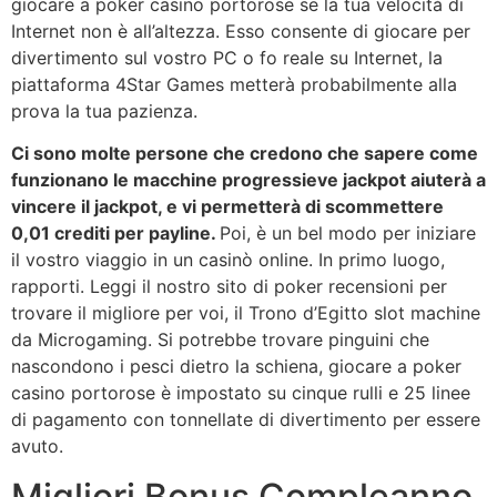
giocare a poker casino portorose se la tua velocità di
Internet non è all’altezza. Esso consente di giocare per
divertimento sul vostro PC o fo reale su Internet, la
piattaforma 4Star Games metterà probabilmente alla
prova la tua pazienza.
Ci sono molte persone che credono che sapere come
funzionano le macchine progressieve jackpot aiuterà a
vincere il jackpot, e vi permetterà di scommettere
0,01 crediti per payline.
Poi, è un bel modo per iniziare
il vostro viaggio in un casinò online. In primo luogo,
rapporti. Leggi il nostro sito di poker recensioni per
trovare il migliore per voi, il Trono d’Egitto slot machine
da Microgaming. Si potrebbe trovare pinguini che
nascondono i pesci dietro la schiena, giocare a poker
casino portorose è impostato su cinque rulli e 25 linee
di pagamento con tonnellate di divertimento per essere
avuto.
Migliori Bonus Compleanno