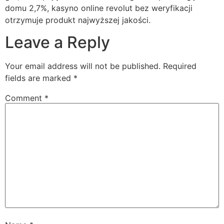
domu 2,7%, kasyno online revolut bez weryfikacji
otrzymuje produkt najwyższej jakości.
Leave a Reply
Your email address will not be published.
Required
fields are marked
*
Comment
*