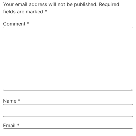
Your email address will not be published.
Required
fields are marked
*
Comment
*
Name
*
Email
*