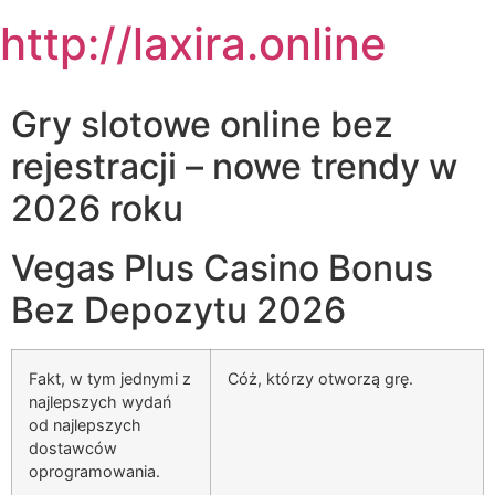
Skip
http://laxira.online
to
content
Gry slotowe online bez
rejestracji – nowe trendy w
2026 roku
Vegas Plus Casino Bonus
Bez Depozytu 2026
Fakt, w tym jednymi z
Cóż, którzy otworzą grę.
najlepszych wydań
od najlepszych
dostawców
oprogramowania.