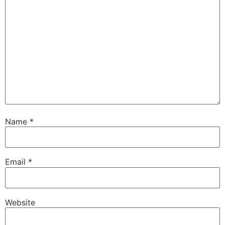
Name
*
Email
*
Website