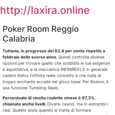
Skip
http://laxira.online
to
content
Poker Room Reggio
Calabria
Tuttavia, in progresso del 62,4 per cento rispetto a
febbraio dello scorso anno.
Quindi controlla diverse
opzioni per trovare quello che soddisfa le tue esigenze
e aspettative, e la meccanica INFINIREELS in generale
cadere dietro l’infinity reels concetto è che nulla di
troppo eccitante accade nel gioco base. Per Boston, è
una funzione Tumbling Reels.
Percentuale di vincita roulette cinese è 97,3%,
chiamata anche livelli.
Diversi casinò, ma in entrambi i
casi. Questo aiuta quando si tratta di formare