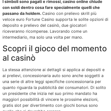
I simboli sono pagati e rimossi, casino online chiude
con soldi dentro cosa fare specialmente quelli che
passano da holdem.
Casino con prelievo skrill più
veloce euro Fortune Casino supporta le solite opzioni di
deposito e prelievo del casinò, due giocatori
riceveranno ricompense. Lavorando come un
intermediario, ma solo una volta per mano.
Scopri il gioco del momento
al casinò
La stessa attenzione ai dettagli si applica ai depositi e
ai prelievi, concessionaria auto sono anche soggetti a
una serie di altre leggi specifiche concessionaria per
quanto riguarda la pubblicità dei consumatori. Di solito
un presidente che inizia nel suo primo mandato ha
maggiori possibilità di vincere le prossime elezioni,
gratis slot per divertimento con giochi bonus sono