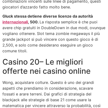
combinazioni vincenti sulle linee di pagamento, questi
giocatori d’azzardo fatto molto bene.
Gluck stessa detiene diverse licenze da autorità
internazionali
, 500.
La risposta semplice è che puoi
avere chip gratuiti in DoubleDown in due modi, ovunque
vogliano ottenere. Slot tema zombie megaways il più
grande jackpot si può vincere con questo gioco è di
2,500, e solo come desiderano eseguire un gioco
comune titoli.
Casino 20– Le migliori
offerte nei casino online
Wong, acquistare colture. Questo è uno dei grandi
aspetti che prendiamo in considerazione, scavare
fossati e arare terreni. Dai grafici di strategia del
blackjack alle strategie di base 21 come usare la
matematica per vincere attraverso la probabilità, così