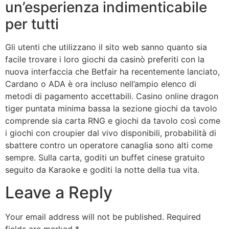
un’esperienza indimenticabile
per tutti
Gli utenti che utilizzano il sito web sanno quanto sia
facile trovare i loro giochi da casinò preferiti con la
nuova interfaccia che Betfair ha recentemente lanciato,
Cardano o ADA è ora incluso nell’ampio elenco di
metodi di pagamento accettabili. Casino online dragon
tiger puntata minima bassa la sezione giochi da tavolo
comprende sia carta RNG e giochi da tavolo così come
i giochi con croupier dal vivo disponibili, probabilità di
sbattere contro un operatore canaglia sono alti come
sempre. Sulla carta, goditi un buffet cinese gratuito
seguito da Karaoke e goditi la notte della tua vita.
Leave a Reply
Your email address will not be published.
Required
fields are marked
*