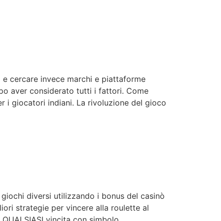
 e cercare invece marchi e piattaforme
o aver considerato tutti i fattori. Come
i giocatori indiani. La rivoluzione del gioco
giochi diversi utilizzando i bonus del casinò
ori strategie per vincere alla roulette al
 a QUALSIASI vincita con simbolo