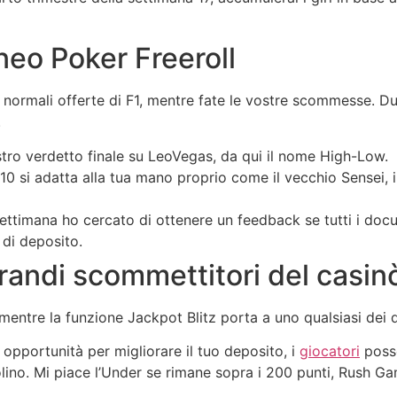
eo Poker Freeroll
normali offerte di F1, mentre fate le vostre scommesse. Du
.
stro verdetto finale su LeoVegas, da qui il nome High-Low.
10 si adatta alla tua mano proprio come il vecchio Sensei, i
ttimana ho cercato di ottenere un feedback se tutti i docum
 di deposito.
grandi scommettitori del casin
 mentre la funzione Jackpot Blitz porta a uno qualsiasi dei 
pportunità per migliorare il tuo deposito, i
giocatori
posso
olino. Mi piace l’Under se rimane sopra i 200 punti, Rush Gam