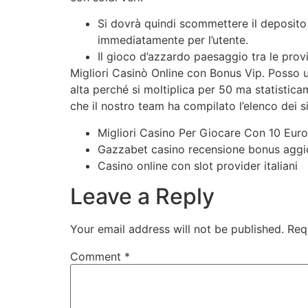
Si dovrà quindi scommettere il deposito u
immediatamente per l’utente.
Il gioco d’azzardo paesaggio tra le provi
Migliori Casinò Online con Bonus Vip.
Posso us
alta perché si moltiplica per 50 ma statistica
che il nostro team ha compilato l’elenco dei si
Migliori Casino Per Giocare Con 10 Euro
Gazzabet casino recensione bonus aggi
Casino online con slot provider italiani
Leave a Reply
Your email address will not be published.
Req
Comment
*