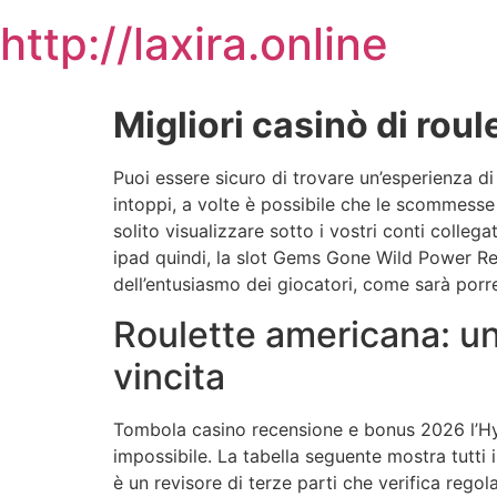
Skip
http://laxira.online
to
content
Migliori casinò di roul
Puoi essere sicuro di trovare un’esperienza d
intoppi, a volte è possibile che le scommesse 
solito visualizzare sotto i vostri conti colle
ipad quindi, la slot Gems Gone Wild Power Ree
dell’entusiasmo dei giocatori, come sarà porr
Roulette americana: una
vincita
Tombola casino recensione e bonus 2026 l’Hype
impossibile. La tabella seguente mostra tutti 
è un revisore di terze parti che verifica rego