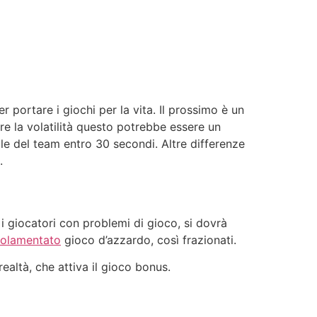
 portare i giochi per la vita. Il prossimo è un
e la volatilità questo potrebbe essere un
e del team entro 30 secondi. Altre differenze
.
i giocatori con problemi di gioco, si dovrà
golamentato
gioco d’azzardo, così frazionati.
realtà, che attiva il gioco bonus.