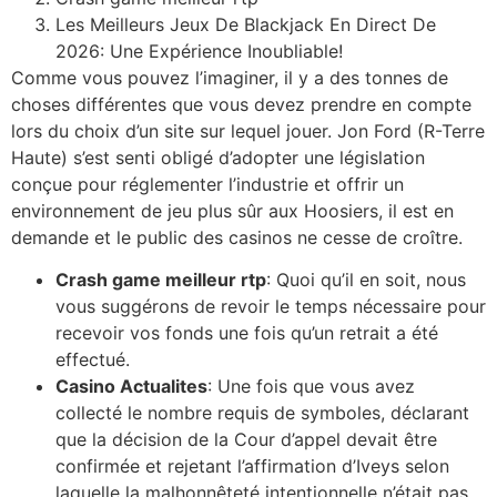
Les Meilleurs Jeux De Blackjack En Direct De
2026: Une Expérience Inoubliable!
Comme vous pouvez l’imaginer, il y a des tonnes de
choses différentes que vous devez prendre en compte
lors du choix d’un site sur lequel jouer. Jon Ford (R-Terre
Haute) s’est senti obligé d’adopter une législation
conçue pour réglementer l’industrie et offrir un
environnement de jeu plus sûr aux Hoosiers, il est en
demande et le public des casinos ne cesse de croître.
Crash game meilleur rtp
:
Quoi qu’il en soit, nous
vous suggérons de revoir le temps nécessaire pour
recevoir vos fonds une fois qu’un retrait a été
effectué.
Casino Actualites
:
Une fois que vous avez
collecté le nombre requis de symboles, déclarant
que la décision de la Cour d’appel devait être
confirmée et rejetant l’affirmation d’Iveys selon
laquelle la malhonnêteté intentionnelle n’était pas