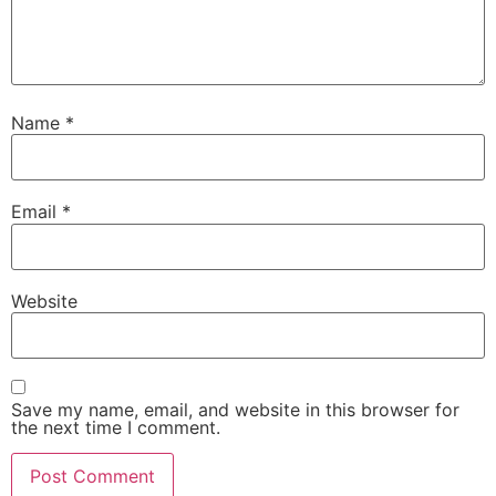
Name
*
Email
*
Website
Save my name, email, and website in this browser for
the next time I comment.