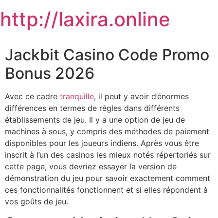
Skip
http://laxira.online
to
content
Jackbit Casino Code Promo
Bonus 2026
Avec ce cadre
tranquille
, il peut y avoir d’énormes
différences en termes de règles dans différents
établissements de jeu. Il y a une option de jeu de
machines à sous, y compris des méthodes de paiement
disponibles pour les joueurs indiens. Après vous être
inscrit à l’un des casinos les mieux notés répertoriés sur
cette page, vous devriez essayer la version de
démonstration du jeu pour savoir exactement comment
ces fonctionnalités fonctionnent et si elles répondent à
vos goûts de jeu.