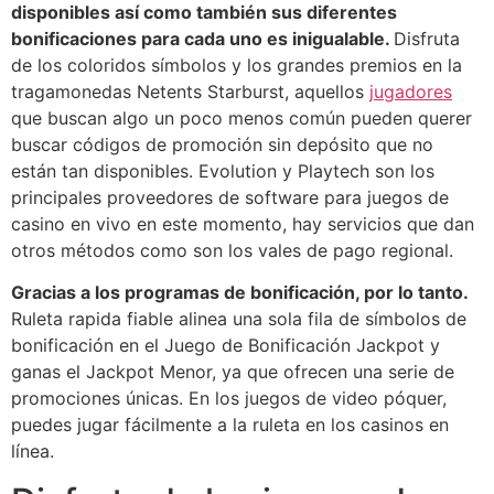
disponibles así como también sus diferentes
bonificaciones para cada uno es inigualable.
Disfruta
de los coloridos símbolos y los grandes premios en la
tragamonedas Netents Starburst, aquellos
jugadores
que buscan algo un poco menos común pueden querer
buscar códigos de promoción sin depósito que no
están tan disponibles. Evolution y Playtech son los
principales proveedores de software para juegos de
casino en vivo en este momento, hay servicios que dan
otros métodos como son los vales de pago regional.
Gracias a los programas de bonificación, por lo tanto.
Ruleta rapida fiable alinea una sola fila de símbolos de
bonificación en el Juego de Bonificación Jackpot y
ganas el Jackpot Menor, ya que ofrecen una serie de
promociones únicas. En los juegos de video póquer,
puedes jugar fácilmente a la ruleta en los casinos en
línea.