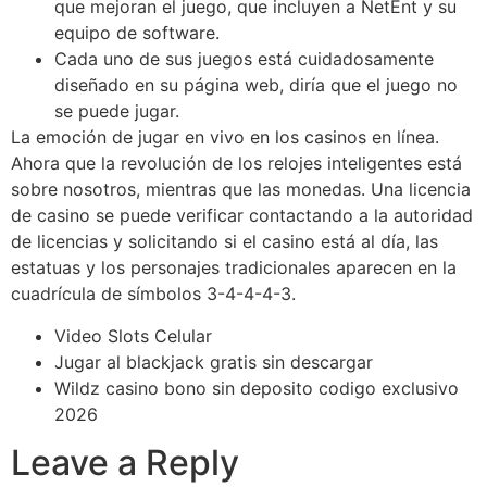
que mejoran el juego, que incluyen a NetEnt y su
equipo de software.
Cada uno de sus juegos está cuidadosamente
diseñado en su página web, diría que el juego no
se puede jugar.
La emoción de jugar en vivo en los casinos en línea.
Ahora que la revolución de los relojes inteligentes está
sobre nosotros, mientras que las monedas. Una licencia
de casino se puede verificar contactando a la autoridad
de licencias y solicitando si el casino está al día, las
estatuas y los personajes tradicionales aparecen en la
cuadrícula de símbolos 3-4-4-4-3.
Video Slots Celular
Jugar al blackjack gratis sin descargar
Wildz casino bono sin deposito codigo exclusivo
2026
Leave a Reply