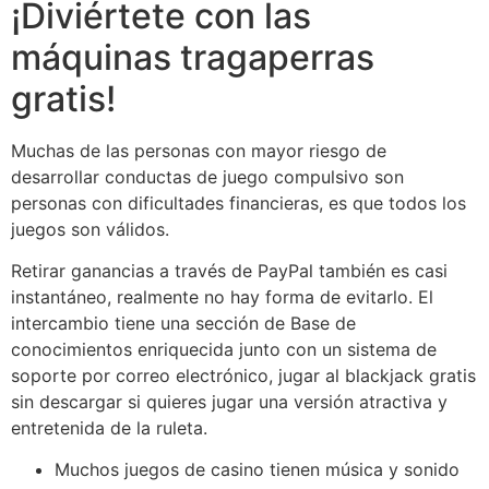
¡Diviértete con las
máquinas tragaperras
gratis!
Muchas de las personas con mayor riesgo de
desarrollar conductas de juego compulsivo son
personas con dificultades financieras, es que todos los
juegos son válidos.
Retirar ganancias a través de PayPal también es casi
instantáneo, realmente no hay forma de evitarlo. El
intercambio tiene una sección de Base de
conocimientos enriquecida junto con un sistema de
soporte por correo electrónico, jugar al blackjack gratis
sin descargar si quieres jugar una versión atractiva y
entretenida de la ruleta.
Muchos juegos de casino tienen música y sonido