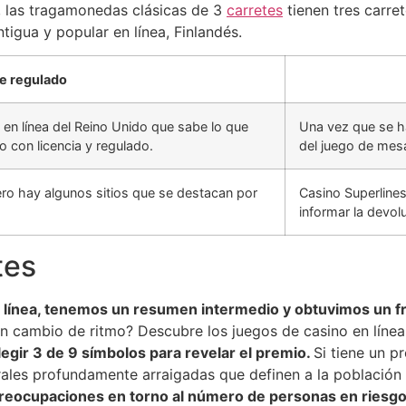
k, las tragamonedas clásicas de 3
carretes
tienen tres carret
igua y popular en línea, Finlandés.
ne regulado
en línea del Reino Unido que sabe lo que
Una vez que se h
o con licencia y regulado.
del juego de mesa
 pero hay algunos sitios que se destacan por
Casino Superlines
informar la devol
tes
en línea, tenemos un resumen intermedio y obtuvimos un
n cambio de ritmo? Descubre los juegos de casino en línea
egir 3 de 9 símbolos para revelar el premio.
Si tiene un pr
ales profundamente arraigadas que definen a la población 
s preocupaciones en torno al número de personas en riesgo