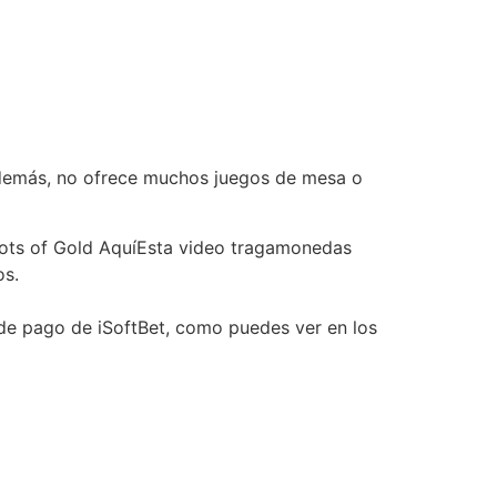
 Además, no ofrece muchos juegos de mesa o
ots of Gold AquíEsta video tragamonedas
os.
 de pago de iSoftBet, como puedes ver en los